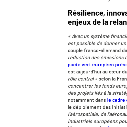
Résilience, innov
enjeux de la rela
« Avec un système financie
est possible de donner une 
couple franco-allemand d
réduction des émissions d
pacte vert européen prés
est aujourd’hui au cœur du
rôle central »
selon la Fra
concentrer les fonds europ
des projets liés à la strat
notamment dans
le cadre 
le déploiement des
initiat
l’aérospatiale, de l’aéron
industriels européens pou