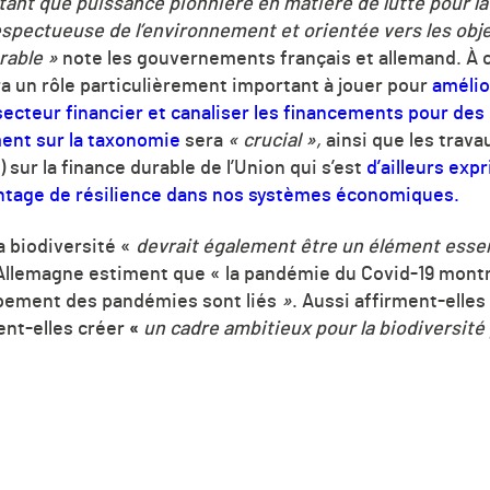
ant que puissance pionnière en matière de lutte pour la 
spectueuse de l’environnement et orientée vers les obje
rable »
note les gouvernements français et allemand. À c
ra un rôle particulièrement important à jouer pour
amélio
le secteur financier et canaliser les financements pour d
ment sur la taxonomie
sera
« crucial »,
ainsi que les trav
 sur la finance durable de l’Union qui s’est
d’ailleurs expr
antage de résilience dans nos systèmes économiques.
la biodiversité «
devrait également être un élément essent
’Allemagne estiment que « la pandémie du Covid-19 montr
ppement des pandémies sont liés
»
. Aussi affirment-elles
ent-elles créer
«
un cadre ambitieux pour la biodiversité