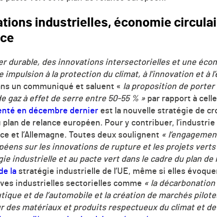
ations industrielles, économie circula
nce
r durable, des innovations intersectorielles et une écono
impulsion à la protection du climat, à l’innovation et à l’
ans un communiqué et saluent «
la proposition de porter
e gaz à effet de serre entre 50-55 % »
par rapport à celle
enté en décembre dernier
est la nouvelle stratégie de cro
 plan de relance européen. Pour y contribuer, l’industr
nce et l’Allemagne. Toutes deux soulignent
«
l’engagemen
éens sur les innovations de rupture et les projets verts 
égie industrielle et au pacte vert dans le cadre du plan de
de la
stratégie industrielle de l’UE, même si elles évoque
ives industrielles sectorielles
comme
« la décarbonation
autique et de l’automobile et la création de marchés pilo
r des matériaux et produits respectueux du climat et de 