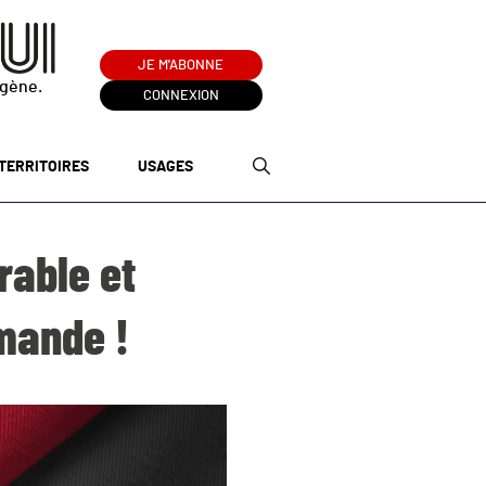
JE M'ABONNE
ogène.
CONNEXION
TERRITOIRES
USAGES
rable et
emande !