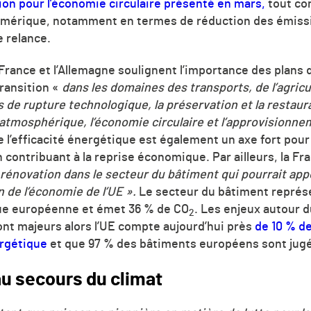
tion pour l’économie circulaire présenté en mars,
tout co
 numérique, notamment en termes de réduction des émis
e relance.
 France et l’Allemagne soulignent l’importance des plans d
transition «
dans les domaines des transports, de l’agricu
 de rupture technologique, la préservation et la restaura
on atmosphérique, l’économie circulaire et l’approvisionn
 l’efficacité énergétique est également un axe fort pour
n contribuant à la reprise économique. Par ailleurs, la Fr
rénovation dans le secteur du bâtiment qui pourrait app
n de l’économie de l’UE ».
Le secteur du bâtiment représe
e européenne et émet 36 % de
CO
. Les enjeux autour d
2
nt majeurs alors l’UE compte aujourd’hui près
de 10 % de
ergétique
et que 97 % des bâtiments européens sont jug
au secours du climat