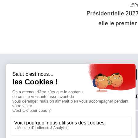
Partager
 2027 : la défiance devient
L’humanité vit 
remier parti de France ?
ressour
QUI SOMMES-NOUS?
MENTIONS LÉGALES
NOUS CONTACTER
POLI
Suivez toutes nos actualités !