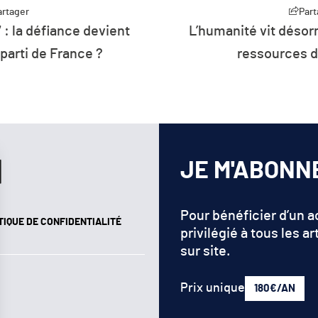
Partager
désormais à crédit sur les
Plus de 26 %
ces de la planète
d’énergie de
ren
JE M'ABONN
Pour bénéficier d’un 
TIQUE DE CONFIDENTIALITÉ
privilégié à tous les ar
sur site.
Prix unique
180€/AN