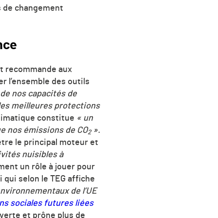
ifs de changement
nce
e et recommande aux
er l’ensemble des outils
de nos capacités de
les meilleures protections
climatique constitue
« un
ue nos émissions de
CO
».
2
être le principal moteur et
vités nuisibles à
ment un rôle à jouer pour
 qui selon le TEG affiche
 environnementaux de l’UE
ns sociales futures liées
 verte et prône plus de