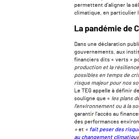
permettent d’aligner la sé
climatique, en particulier l
La pandémie de C
Dans une déclaration publi
gouvernements, aux institu
financiers dits « verts » p
production et la résilien
possibles en temps de cri
risque majeur pour nos so
Le TEG appelle à définir d
e
souligne que «
les plans d
l’environnement ou à la so
garantir l’accès au financ
des performances enviro
»
et
«
fait peser des risqu
au changement climatiqu