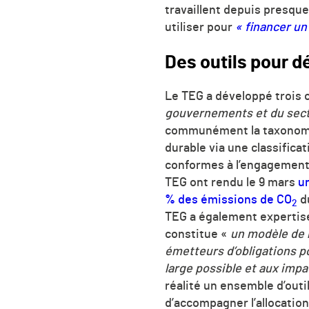
travaillent depuis presque
utiliser pour
«
financer un
Des outils pour d
Le TEG a développé trois o
gouvernements et du sect
communément la taxonomie
durable via une classifica
conformes à l’engagement 
TEG ont rendu le 9 mars
un
% des émissions de
CO
du
2
TEG a également experti
constitue «
un modèle de 
émetteurs d’obligations p
large possible et aux imp
réalité un ensemble d’outi
d’accompagner l’allocation