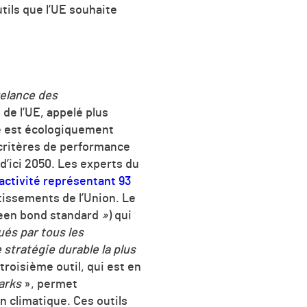
tils que l’UE souhaite
relance des
 de l’UE, appelé plus
e est écologiquement
s critères de performance
’ici 2050. L
es experts du
’activité représentant 93
tissements de l’Union. Le
een bond standard
»
) qui
és par tous les
stratégie durable la plus
troisième outil, qui est en
marks
», permet
n climatique. Ces outils