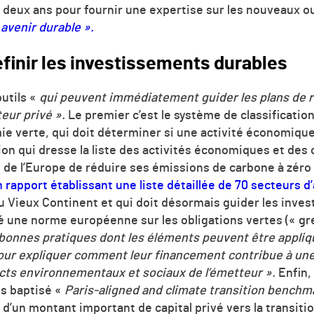
 deux ans pour fournir une expertise sur les nouveaux ou
 avenir durable
»
.
éfinir les investissements durables
utils «
qui peuvent immédiatement guider les plans de 
eur privé
»
.
Le premier c’est le
système de classification
 verte, qui doit déterminer si une activité économiqu
tion qui dresse la liste des activités économiques et de
de l’Europe de réduire ses émissions de carbone à zéro d
 rapport établissant une liste détaillée de 70 secteurs d
 Vieux Continent et qui doit désormais guider les inves
sé
une norme européenne sur les obligations vertes (« g
r
bonnes pratiques dont les éléments peuvent être appliqu
our expliquer comment leur financement contribue à une 
acts environnementaux et sociaux de l’émetteur
»
.
Enfin, 
ls baptisé
«
Paris-aligned and climate transition bench
 d’un montant important de capital privé vers la transitio