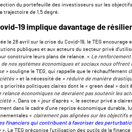
lection du portefeuille des investisseurs sur les object
a trajectoire de 1,5 degré.
ovid-19 implique davantage de résilie
ée le 26 avril sur la crise du Covid-19, le TEG encourag
tions publiques et aux acteurs du secteur privé d’utilis
our construire leurs plans de relance. «
Le renforcement 
ce de nos systèmes économiques et sociaux nous offrent 
se »
souligne le TEG, qui rappelle que le réchauffement 
ciétés »
et la nécessité de
« réduire de manière drastiq
s priorités politiques claires dont le « green deal » doit 
e relance économiques ne devraient pas soutenir les acti
ciété
»
.
Dans ce « jour d’après
»,
le secteur privé a claire
ement dans le cadre d’une reprise économique durable, lui
nnementales «
clairement pas alignées sur les objectifs
es financiers qui contribuent à favoriser des perturbatio
e
»
.
Le TEG préconise l’utilisation des outils de la finance