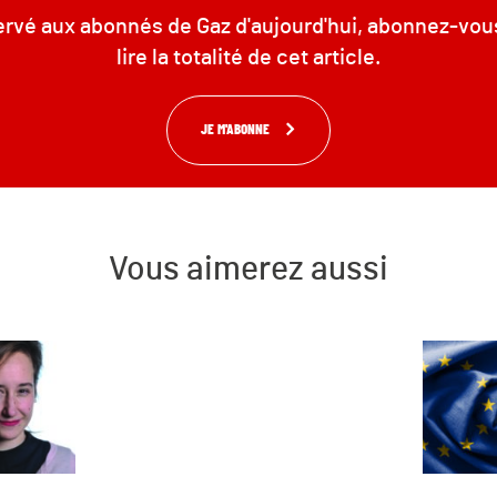
servé aux abonnés de Gaz d'aujourd'hui, abonnez-vou
lire la totalité de cet article.
JE M'ABONNE
Vous aimerez aussi