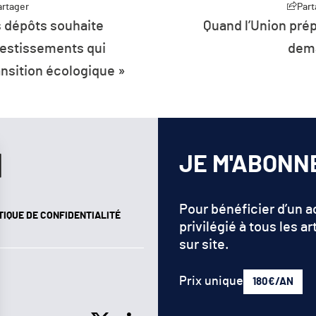
artager
Part
s dépôts souhaite
Quand l’Union prép
vestissements qui
dem
ansition écologique »
JE M'ABONN
Pour bénéficier d’un 
TIQUE DE CONFIDENTIALITÉ
privilégié à tous les ar
sur site.
Prix unique
180€/AN