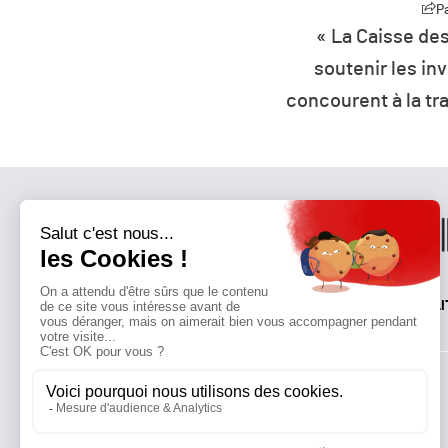
Partager
P
z d’aujourd’hui est
« La Caisse de
ponible !
soutenir les in
concourent à la tr
QUI SOMMES-NOUS?
MENTIONS LÉGALES
NOUS CONTACTER
POLI
Suivez toutes nos actualités !