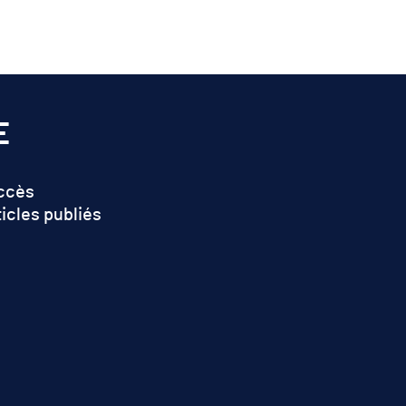
E
accès
ticles publiés