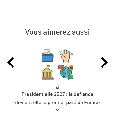
Vous aimerez aussi
défiance
L’humanité vit désormais à créd
i de France
les ressources de la planè