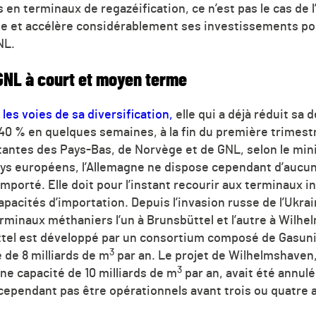
en terminaux de regazéification, ce n’est pas le cas de
ue et accélère considérablement ses investissements po
NL.
GNL à court et moyen terme
les voies de sa diversification,
elle qui a déjà réduit sa
40 % en quelques semaines, à la fin du première trimestr
tantes des Pays-Bas, de Norvège et de GNL, selon le mini
ays européens, l’Allemagne ne dispose cependant d’aucun
 importé. Elle doit pour l’instant recourir aux terminaux i
capacités d’importation. Depuis l’invasion russe de l’Ukra
terminaux méthaniers l’un à Brunsbüttel et l’autre à Wilh
ttel est développé par un consortium composé de Gasunie
3
e de 8 milliards de m
par an. Le projet de Wilhelmshaven,
3
une capacité de 10 milliards de m
par an, avait été annul
 cependant pas être opérationnels avant trois ou quatre 