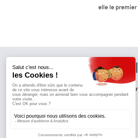
er parti de France ?
ressources 
QUI SOMMES-NOUS?
MENTIONS LÉGALES
NOUS CONTACTER
POLI
Suivez toutes nos actualités !
NEWSLETTER