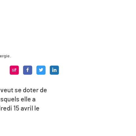
ergie.
 veut se doter de
squels elle a
edi 15 avril le