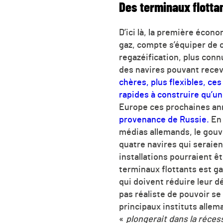
Des terminaux flotta
D’ici là, la première éco
gaz, compte s’équiper de c
regazéification, plus connu
des navires pouvant recevo
chères, plus flexibles, ce
rapides à construire qu’u
Europe ces prochaines an
provenance de Russie.
En 
médias allemands, le gouve
quatre navires qui seraien
installations pourraient êt
terminaux flottants est g
qui doivent réduire leur d
pas réaliste de pouvoir se
principaux instituts alle
«
plongerait dans la réce