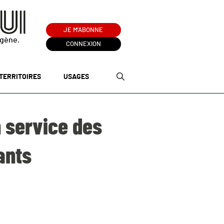
JE M'ABONNE
ogène.
CONNEXION
TERRITOIRES
USAGES
 service des
ants