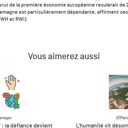
 brut de la première économie européenne reculerait de 2
Allemagne est particulièrement dépendante, affirment ces
 IWH et RWI).
Vous aimerez aussi
artager
rmais à crédit sur les
Part