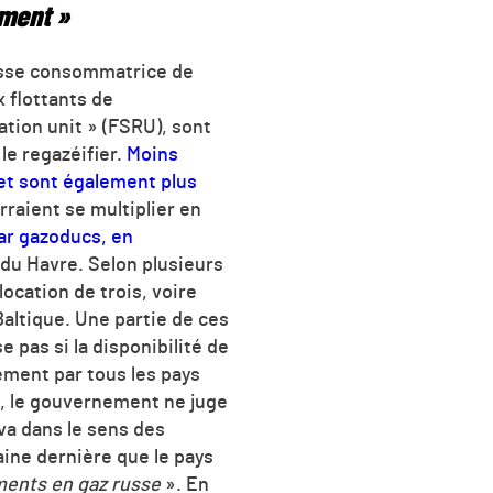
ement »
rosse consommatrice de
 flottants de
ation unit » (FSRU), sont
le regazéifier.
Moins
 et sont également plus
rraient se multiplier en
par gazoducs, en
 du Havre. Selon plusieurs
ocation de trois, voire
Baltique. Une partie de ces
e pas si la disponibilité de
ement par tous les pays
x, le gouvernement ne juge
va dans le sens des
ine dernière que le pays
ements en gaz russe
». En