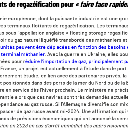
nts de regazéification pour
« faire face rapid
nomie européenne, dont la puissante industrie est une g
es terminaux flottants de regazéification. Les terminaux
s sous l’appellation anglaise « floating storage regasific
ir du gaz naturel liquéfié transbordé des méthaniers et 
s unités peuvent être déplacées en fonction des besoins
n terminal méthanier
. Avec la guerre en Ukraine, elles pou
nées pour r
éduire l’importation de gaz, principalement 
France, un projet est actuellement à l’étude dans le port
rnement étudie, en lien avec des partenaires privés, la l
t positionnés dans des ports de la mer du Nord ou de la 
re en service dès l’hiver prochain. Le ministère ne précis
arantie alors que ces navires sont très demandés actuell
épendance au gaz russe. Si l’Allemagne diversifie son mi
 passer de gaz russe avant mi-2024. Une affirmation qui 
mands de prévisions économiques qui ont annoncé la sema
ssion en 2023 en cas d’arrêt immédiat des approvisionn