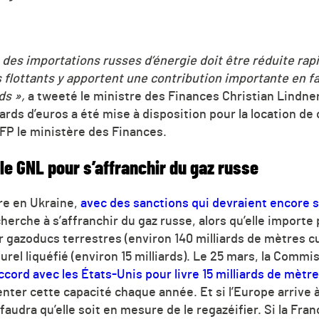
 des importations russes d’énergie doit être réduite ra
flottants y apportent une contribution importante en fa
ds »,
a tweeté le ministre des Finances Christian Lindne
iards d’euros a été mise à disposition pour la location d
AFP le ministère des Finances.
le GNL pour s’affranchir du gaz russe
rre en Ukraine,
avec des sanctions qui devraient encore s
cherche à s’affranchir du gaz russe, alors qu’elle importe
r gazoducs terrestres (environ 140 milliards de mètres c
rel liquéfié (environ 15 milliards). Le 25 mars, la Comm
ccord avec les États-Unis pour livre 15 milliards de mèt
ter cette capacité chaque année. Et si l’Europe arrive à
faudra qu’elle soit en mesure de le regazéifier. Si la Fr