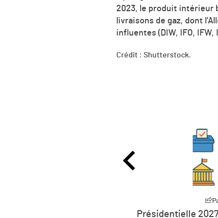
2023, le produit intérieur
livraisons de gaz, dont l’
influentes (DIW, IFO, IFW,
Crédit : Shutterstock.
Partager
P
27 : la défiance devient
L’humanité vit déso