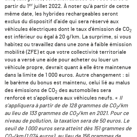
er
partir du 1
juillet 2022. À noter qu’à partir de cette
même date, les hybrides rechargeables seront
exclus du dispositif d’aide qui sera réservé aux
véhicules électriques dont le taux d’émission de
CO
2
est inférieur ou égal à 20 g/km. La surprime, si vous
habitez ou travaillez dans une zone à faible émission
mobilité (ZFE) et que votre collectivité territoriale
vous a versé une aide pour acheter ou louer un
véhicule propre, devrait quant à elle être maintenue
dans la limite de 1 000 euros. Autre changement : si
le barème du bonus est maintenu, celui lié au malus
des émissions de
CO
des automobiles sera
2
renforcé et s’appliquera aux véhicules neufs. «
Il
s’appliquera à partir de de 128 grammes de
CO
/km
2
au lieu de 133 grammes de
CO
/km en 2021. Pour ce
2
niveau de pollution, la taxation sera de 50 euros. Le
seuil de 1 000 euros sera atteint dès 151 grammes de
CO
/km (1 074 euros), au lieu de 156 grammes de