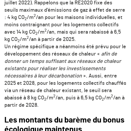
juillet 2022). Rappelons que la RE2020 fixe des
seuils maximaux d’émissions de gaz à effet de serre
2
: 4 kg
CO
/
m
/an pour les maisons individuelles, et
2
moins contraignant pour les logements collectifs
2
avec 14 kg
CO
/
m
/an, mais qui sera rabaissé à 6,5
2
2
kg
CO
/
m
/an à partir de 2025.
2
Un régime spécifique a néanmoins été prévu pour le
développement des réseaux de chaleur «
afin de
donner un temps suffisant aux réseaux de chaleur
existants pour réaliser les investissements
nécessaires à leur décarbonation
». Aussi, entre
2025 et 2028, pour les logements collectifs chauffés
via un réseau de chaleur existant, le seuil sera
2
2
abaissé à 8 kg
CO
/
m
/an, puis à 6,5 kg
CO
/
m
/an à
2
2
partir de 2028.
Les montants du barème du bonus
écologique maintenus