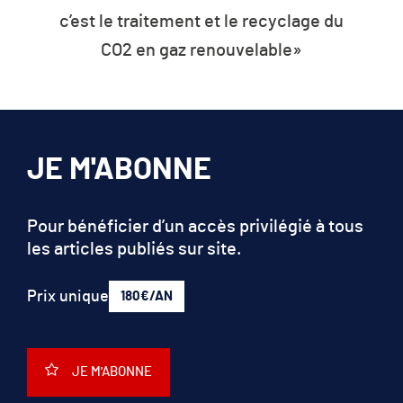
Donner un avenir à nos déche
cyclage du
ble»
JE M'ABONNE
Pour bénéficier d’un accès privilégié à tous
les articles publiés sur site.
Prix unique
180€/AN
JE M'ABONNE