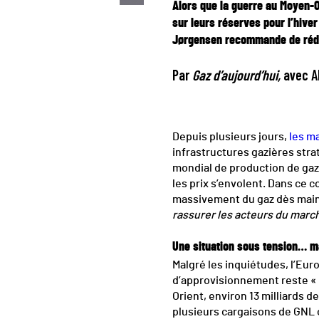
Alors que la guerre au Moyen-O
sur leurs réserves pour l’hive
Jørgensen recommande de rédui
Par
Gaz d’aujourd’hui,
avec A
Depuis plusieurs jours,
les ma
infrastructures gazières stra
mondial de production de gaz
les prix s’envolent. Dans ce 
massivement du gaz dès mainte
rassurer les acteurs du marc
Une situation sous tension… m
Malgré les inquiétudes, l’Eur
d’approvisionnement reste «
Orient, environ 13 milliards
plusieurs cargaisons de GNL o