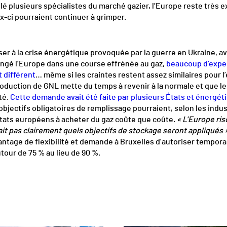
é plusieurs spécialistes du marché gazier, l’Europe reste très exp
x-ci pourraient continuer à grimper.
enser à la crise énergétique provoquée par la guerre en Ukraine, a
longé l’Europe dans une course effrénée au gaz,
beaucoup d’expert
t différent
… même si les craintes restent assez similaires pour l
uction de GNL mette du temps à revenir à la normale et que les 
té.
Cette demande avait été faite par plusieurs États et énergét
bjectifs obligatoires de remplissage pourraient, selon les indus
 États européens à acheter du gaz coûte que coûte.
« L’Europe ri
ait pas clairement quels objectifs de stockage seront appliqués 
antage de flexibilité et demande à Bruxelles d’autoriser tempora
tour de 75 % au lieu de 90 %.