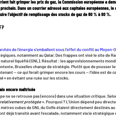
rient fait grimper les prix du gaz, la Commission européenne a dema
r prochain. Dans un courrier adressé aux capitales européennes, le
re l’objectif de remplissage des stocks de gaz de 90 % à 80 %.
FP
rchés de l’énergie s’emballent sous l’effet du conflit au Moyen-O
tégiques, notamment au Qatar. Des frappes ont visé le site de Ras
 naturel liquéfié (GNL). Résultat : les approvisionnements mond
contexte, Bruxelles change de stratégie. Plutôt que de pousser le
nant — ce qui ferait grimper encore les cours — l’idée est de calm
hé
» en évitant une ruée sur les stocks.
ais encore maîtrisée
ope ne se retrouve pas (encore) dans une situation critique. Sel
relativement protégée
». Pourquoi ? L’Union dépend peu direct
 de mètres cubes de GNL du Golfe étaient directement destinés a
nt déjà transité avant l’escalade, notamment via le stratégique 