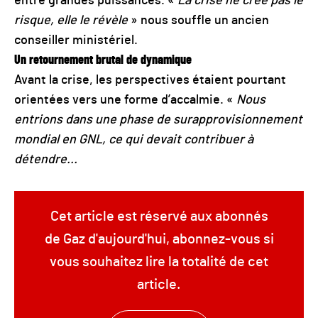
entre grandes puissances. «
La crise ne crée pas le
risque, elle le révèle
» nous souffle un ancien
conseiller ministériel.
Un retournement brutal de dynamique
Avant la crise, les perspectives étaient pourtant
orientées vers une forme d’accalmie. «
Nous
entrions dans une phase de surapprovisionnement
mondial en GNL, ce qui devait contribuer à
détendre...
Cet article est réservé aux abonnés
de Gaz d'aujourd'hui, abonnez-vous si
vous souhaitez lire la totalité de cet
article.