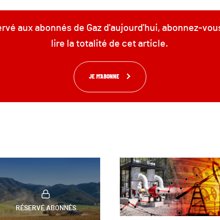
servé aux abonnés de Gaz d'aujourd'hui, abonnez-vou
lire la totalité de cet article.
JE M'ABONNE
RÉSERVÉ ABONNÉS