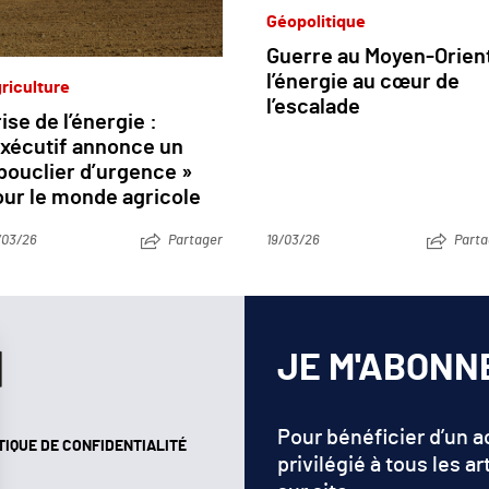
Géopolitique
Guerre au Moyen-Orient
l’énergie au cœur de
riculture
l’escalade
ise de l’énergie :
exécutif annonce un
bouclier d’urgence »
our le monde agricole
/03/26
Partager
19/03/26
Parta
JE M'ABONN
Pour bénéficier d’un 
TIQUE DE CONFIDENTIALITÉ
privilégié à tous les ar