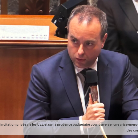
itation privée via les CEE et sur la prudence budgétaire pour traverser une crise énergéti
des co