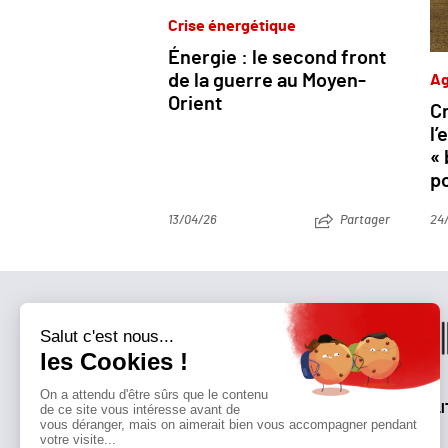
Crise énergétique
Énergie : le second front
de la guerre au Moyen-
Ag
Orient
Cr
l’
« 
p
13/04/26
Partager
24
QUI SOMMES-NOUS?
MENTIONS LÉGALES
NOUS CONTACTER
POLI