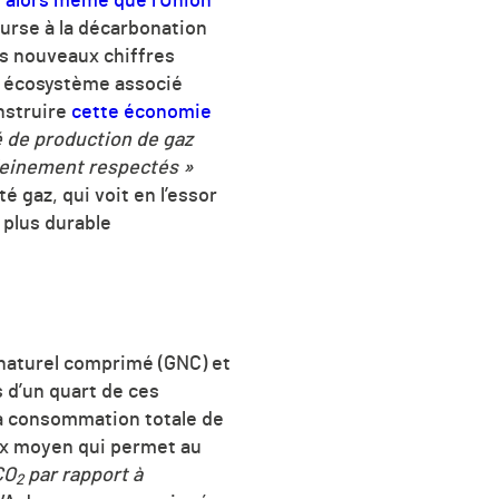
s alors même que l’Union
ourse à la décarbonation
es nouveaux chiffres
n écosystème associé
nstruire
cette économie
é de production de gaz
pleinement respectés »
é gaz, qui voit en l’essor
 plus durable
 naturel comprimé (GNC) et
s d’un quart de ces
la consommation totale de
aux moyen qui permet au
CO
par rapport à
2