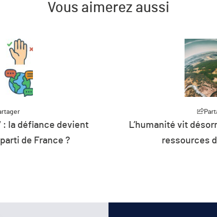
Vous aimerez aussi
artager
rmais à crédit sur les
Part
Plus de 26 % de 
de la planète
d’énergie de l’U
renouv