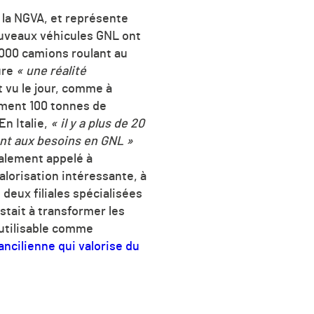
la NGVA, et représente
ouveaux véhicules GNL ont
 000 camions roulant au
ure
«
une réalité
t vu le jour, comme
à
ement 100 tonnes de
En Italie,
«
il y a plus de 20
nt aux besoins en GNL »
galement appelé à
alorisation intéressante, à
deux filiales spécialisées
stait à transformer les
 utilisable comme
ancilienne qui valorise du