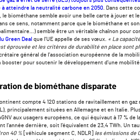
de gaz à effet de serre (GES) toujours plus conséquente
à atteindre la neutralité carbone en 2050
. Dans cette c
 le biométhane semble avoir une belle carte à jouer et l
 dans ce sens, notamment parce que le biométhane et so
roalimentaire…) semble être un véritable chaînon pour co
 du Green Deal
que l’UE appelle de ses vœux.
« La capacit
st éprouvée et les critères de durabilité en place sont 
crétaire général de l’association européenne de la mobilit
un booster pour soutenir le développement d’une mobilité
oration de biométhane disparate
Continent compte 4 120 stations de ravitaillement en gaz
NL), principalement situées en Allemagne et en Italie. Plu
ioGNV aux usagers européens, ce qui équivaut à 17 % de 
nt l’année dernière, soit l’équivalent de 23,4 TWh. Un t
viron 40 %
[véhicule segment C, NDLR]
les émissions de