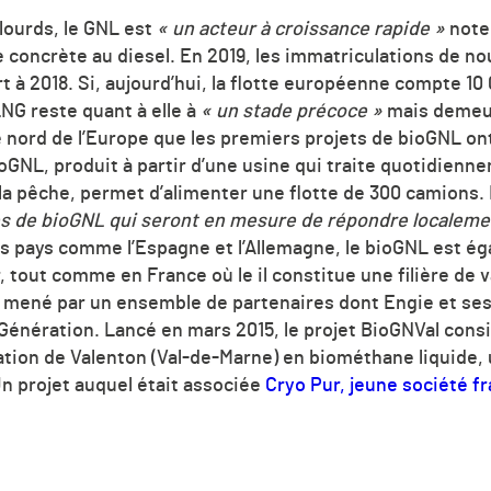
lourds, le GNL est
«
un acteur à croissance rapide »
note 
e concrète au diesel.
En 2019, les immatriculations de n
t à 2018. Si, aujourd’hui, la flotte européenne compte
10
NG reste quant à elle à
«
un stade précoce »
mais deme
e nord de l’Europe que les premiers projets de bioGNL on
oGNL, produit à partir d’une usine qui traite quotidienn
 la pêche, permet d’alimenter
une flotte de 300 camions.
es de bioGNL qui seront en mesure de répondre localeme
s pays comme l’Espagne et l’Allemagne, le bioGNL est é
tout comme en France où le il constitue une filière de v
 mené par un ensemble de partenaires dont Engie et ses 
énération. Lancé en mars 2015, le projet BioGNVal consi
tation de Valenton (Val-de-Marne) en biométhane liquide,
n projet auquel était associée
Cryo Pur, jeune société fr