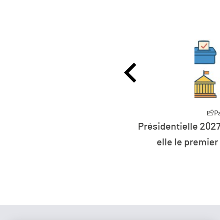
Partager
P
27 : la défiance devient
L’humanité vit déso
er parti de France ?
ressources 