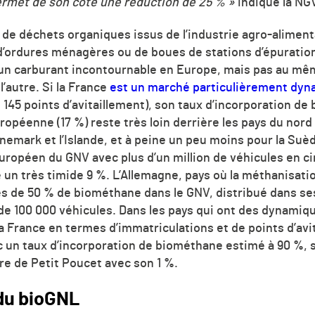
ermet de son côté une réduction de 25 % »
indique la N
 de déchets organiques issus de l’industrie agro-alimen
 d’ordures ménagères ou de boues de stations d’épuration,
 carburant incontournable en Europe, mais pas au mê
l’autre. Si la France
est un marché particulièrement dy
t 145 points d’avitaillement), son taux d’incorporation d
opéenne (17 %) reste très loin derrière les pays du nord 
nemark et l’Islande, et à peine un peu moins pour la Suè
 européen du GNV avec plus d’un million de véhicules en c
he un très timide 9 %. L’Allemagne, pays où la méthanisat
s de 50 % de biométhane dans le GNV, distribué dans ses
 de 100 000 véhicules. Dans les pays qui ont des dynami
la France en termes d’immatriculations et de points d’avi
un taux d’incorporation de biométhane estimé à 90 %, su
ure de Petit Poucet avec son 1 %.
 du bioGNL