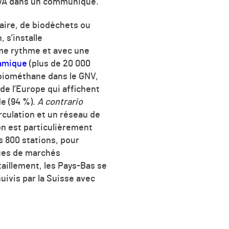
GVA dans un communiqué.
taire, de biodéchets ou
 s’installe
me rythme et avec une
namique
(plus de 20 000
e biométhane dans le GNV,
de l’Europe qui affichent
de (94 %).
A contrario
irculation et un réseau de
ion est particulièrement
 800 stations, pour
ques de marchés
taillement, les Pays-Bas se
ivis par la Suisse avec