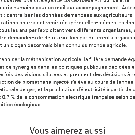
r cultiver une intelligence contextuelle
». Pour cela, la f
nierie humaine pour un meilleur accompagnement. Autr
et : centraliser les données demandées aux agriculteurs,
rations pourraient venir récupérer elles-mêmes les don
us les ans par l’exploitant vers différents organismes,
re demandées de deux à six fois par différents organi
nt un slogan désormais bien connu du monde agricole.
érenniser la méthanisation agricole, la filière demande 
t de synergies dans les politiques publiques décidées 
arfois des visions silotées et prennent des décisions à 
uction de biométhane injecté s’élève au cours de l’année 
ionale de gaz, et la production d’électricité à partir de 
it 0,7 % de la consommation électrique française selon 
nsition écologique.
Vous aimerez aussi