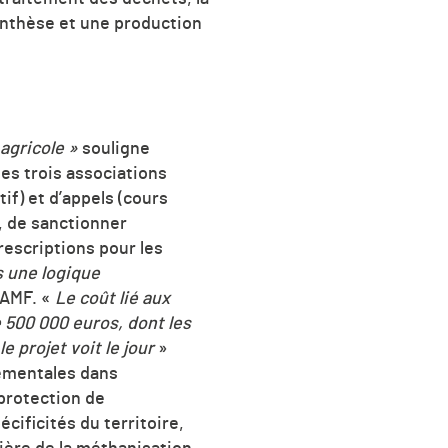
synthèse et une production
 agricole »
souligne
les trois associations
if) et d’appels (cours
, de sanctionner
rescriptions pour les
 une logique
AAMF. «
Le coût lié aux
de 500 000 euros, dont les
 projet voit le jour
»
tementales dans
 protection de
cificités du territoire,