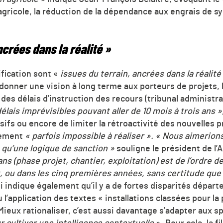
agricole, la réduction de la dépendance aux engrais de 
crées dans la réalité »
fication sont «
issues du terrain, ancrées dans la réalité
 donner une vision à long terme aux porteurs de projets, 
s délais d’instruction des recours (tribunal administrat
élais imprévisibles pouvant aller de 10 mois à trois ans »
ifs ou encore de limiter la rétroactivité des nouvelles p
nement
«
parfois impossible à réaliser
».
« Nous aimerions
qu’une logique de sanction »
souligne le président de l’
ans (phase projet, chantier, exploitation) est de l’ordre 
, ou dans les cinq premières années, sans certitude que le
 indique également qu’il y a de fortes disparités dépar
u l’application des textes « installations classées pour la
ieux rationaliser, c’est aussi davantage s’adapter aux spé