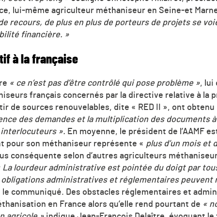
ance, lui-même agriculteur méthaniseur en Seine-et Marn
 de recours, de plus en plus de porteurs de projets se voi
ilité financière. »
if à la française
tre
« ce n’est pas d’être contrôlé qui pose problème »
, lu
seurs français concernés par la directive relative à la p
rtir de sources renouvelables, dite « RED II », ont obtenu
rence des demandes et la multiplication des documents à 
 interlocuteurs ».
En moyenne, le président de l’AAMF es
t pour son méthaniseur représente «
plus d’un mois et d
us conséquente selon d’autres agriculteurs méthaniseur
 La lourdeur administrative est pointée du doigt par tou
 obligations administratives et réglementaires peuvent 
 le communiqué. Des obstacles réglementaires et admini
thanisation en France alors qu’elle rend pourtant de
« n
on agricole »
indique Jean-François Delaître, évoquant le 