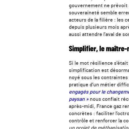
gouvernement ne prévoit à
souveraineté semble errer 
acteurs de la filière : les
depuis plusieurs mois apr
aussi attendre l’aval de s
Simplifier, le maître
Si le mot résilience s’était
simplification est désorma
noyé sous les contraintes
pratique d’un métier diffi
engagés pour le changemen
paysan »
nous confiait ré
après-midi, France gaz re
concrètes : faciliter l’oct
contrôle et renforcer la 
un projet de méthanisation