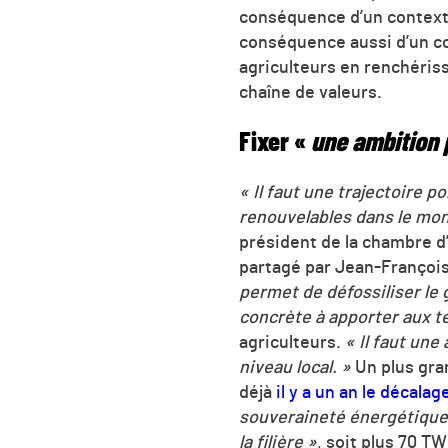
conséquence d’un contexte
conséquence aussi d’un co
agriculteurs en renchériss
chaîne de valeurs.
Fixer «
une ambition p
« Il faut une trajectoire p
renouvelables dans le mo
président de la chambre d
partagé par Jean-François
permet de défossiliser le g
concrète à apporter aux te
agriculteurs.
« Il faut une
niveau local. »
Un plus gra
déjà
il y a un an le décalag
souveraineté énergétique
la filière »
, soit plus 70 TW