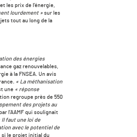
 les prix de l’énergie,
sent lourdement »
sur les
ets tout au long de la
isation des énergies
rance gaz renouvelables,
gie à la FNSEA. Un avis
France
. « La méthanisation
st une
« réponse
ation regroupe près de 550
loppement des projets au
ar l’AAMF qui soulignait
 Il faut une loi de
tion avec le potentiel de
i le projet initial du