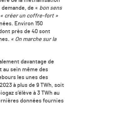
ilière de la méthanisation
e demande, de «
bon sens
« créer un coffre-fort »
nées. Environ 150
 dont près de 40 sont
smes
. « On marche sur la
également davantage de
et au sein même des
rebours les unes des
2023 à plus de 9 TWh, soit
biogaz s’élève à 3 TWh au
dernières données fournies