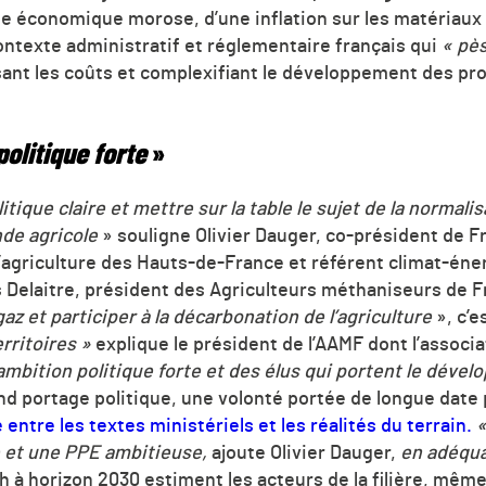
 économique morose, d’une inflation sur les matériaux et
ntexte administratif et réglementaire français qui
« pè
ant les coûts et complexifiant le développement des proj
olitique forte
»
olitique claire et mettre sur la table le sujet de la normal
nde agricole
» souligne Olivier Dauger, co-président de F
’agriculture des Hauts-de-France et référent climat-éner
 Delaitre, président des Agriculteurs méthaniseurs de 
az et participer à la décarbonation de l’agriculture
», c’e
rritoires »
explique le président de l’AAMF dont l’associ
 ambition politique forte et des élus qui portent le déve
nd portage politique, une volonté portée de longue date p
e entre les textes ministériels et les réalités du terrain.
«
 et une PPE ambitieuse,
ajoute Olivier Dauger,
en adéqua
h à horizon 2030 estiment les acteurs de la filière, même s