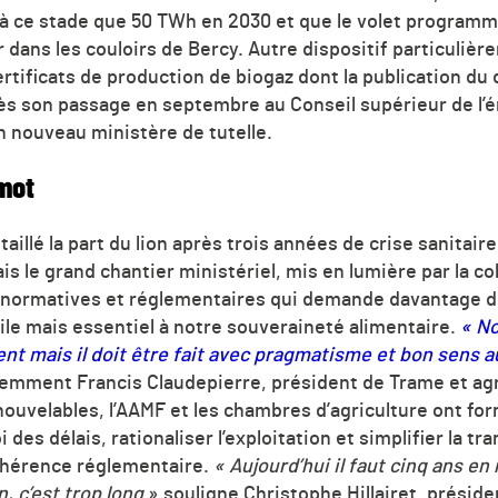
 ce stade que 50 TWh en 2030 et que le volet programmat
dans les couloirs de Bercy. Autre dispositif particulièr
 certificats de production de biogaz dont la publication d
ès son passage en septembre au Conseil supérieur de l’én
on nouveau ministère de tutelle.
-mot
 taillé la part du lion après trois années de crise sanitair
is le grand chantier ministériel, mis en lumière par la c
 normatives et réglementaires qui demande davantage d
cile mais essentiel à notre souveraineté alimentaire.
« N
t mais il doit être fait avec pragmatisme et bon sens 
cemment Francis Claudepierre, président de Trame et agr
nouvelables, l’AAMF et les chambres d’agriculture ont f
roi des délais, rationaliser l’exploitation et simplifier la
cohérence réglementaire.
« Aujourd’hui il faut cinq ans 
, c’est trop long
» souligne Christophe Hillairet, présid