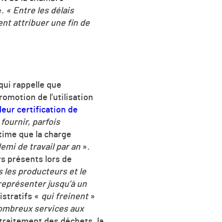
e.
« Entre les délais
ent attribuer une fin de
i qui rappelle que
romotion de l’utilisation
leur certification de
fournir, parfois
time que la charge
emi de travail par an
».
s présents lors de
s les producteurs et le
représenter jusqu’à un
stratifs «
qui freinent
»
ombreux services aux
traitement des déchets, la