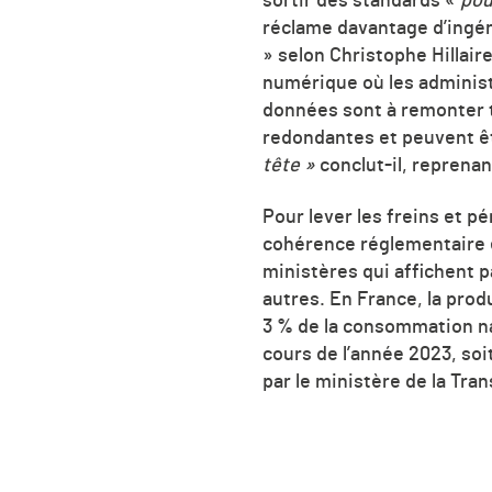
sortir des standards «
pou
réclame davantage d’ingé
» selon Christophe Hillair
numérique où les administ
données sont à remonter to
redondantes et peuvent êt
tête »
conclut-il, reprena
Pour lever les freins et p
cohérence réglementaire e
ministères qui affichent p
autres. En France, la prod
3 % de la consommation nat
cours de l’année 2023, so
par le ministère de la Tra