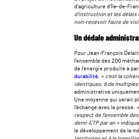
d’agriculture d’Île-de-Fr
d’instruction et les délais
non-recevoir faute de visib
Un dédale administrat
Pour Jean-François Delai
l’ensemble des 200 méthani
de l’énergie produite à pa
durabilité
,
« c’est la cohé
identiques, à de multiples
administrative uniquemen
Une moyenne qui serait pl
l’échange avec la presse.
«
respect de l’ensemble des
demi-ETP par an »
indique
le développement de la mé
territoires et à la transiti