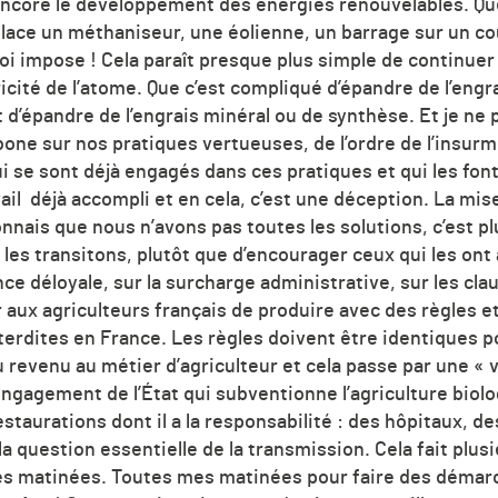
core le développement des énergies renouvelables. Que
place un méthaniseur, une éolienne, un barrage sur un c
oi impose ! Cela paraît presque plus simple de continuer à
tricité de l’atome. Que c’est compliqué d’épandre de l’eng
ret d’épandre de l’engrais minéral ou de synthèse. Et je n
one sur nos pratiques vertueuses, de l’ordre de l’insurm
i se sont déjà engagés dans ces pratiques et qui les font v
vail déjà accompli et en cela, c’est une déception. La mi
nais que nous n’avons pas toutes les solutions, c’est pl
les transitons, plutôt que d’encourager ceux qui les ont
ence déloyale, sur la surcharge administrative, sur les cla
aux agriculteurs français de produire avec des règles e
terdites en France. Les règles doivent être identiques po
 revenu au métier d’agriculteur et cela passe par une « vr
ngagement de l’État qui subventionne l’agriculture biolo
staurations dont il a la responsabilité : des hôpitaux, de
la question essentielle de la transmission. Cela fait plus
es matinées. Toutes mes matinées pour faire des démarc