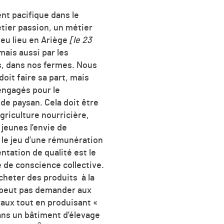
ent pacifique dans le
tier passion, un métier
 eu lieu en Ariège
[le 23
 mais aussi par les
es, dans nos fermes. Nous
oit faire sa part, mais
 engagés pour le
de paysan. Cela doit être
griculture nourricière,
jeunes l’envie de
s le jeu d’une rémunération
ntation de qualité est le
ise de conscience collective.
acheter des produits à la
e peut pas demander aux
uraux tout en produisant «
 dans un bâtiment d’élevage