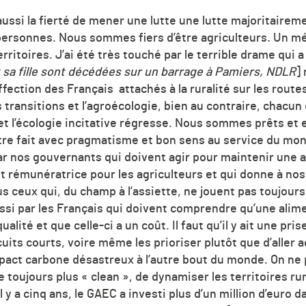
aussi la fierté de mener une lutte une lutte majoritairem
personnes. Nous sommes fiers d’être agriculteurs. Un mé
ritoires. J’ai été très touché par le terrible drame qui a
et sa fille sont décédées sur un barrage à Pamiers, NDLR
]
fection des Français attachés à la ruralité sur les rout
ransitions et l’agroécologie, bien au contraire, chacun d
 et l’écologie incitative régresse. Nous sommes prêts et
tre fait avec pragmatisme et bon sens au service du mon
r nos gouvernants qui doivent agir pour maintenir une a
t rémunératrice pour les agriculteurs et qui donne à nos 
ous ceux qui, du champ à l’assiette, ne jouent pas toujour
ussi par les Français qui doivent comprendre qu’une alime
ualité et que celle-ci a un coût. Il faut qu’il y ait une pr
cuits courts, voire même les prioriser plutôt que d’aller 
’impact carbone désastreux à l’autre bout du monde. On n
re toujours plus « clean », de dynamiser les territoires r
l y a cinq ans, le GAEC a investi plus d’un million d’euro