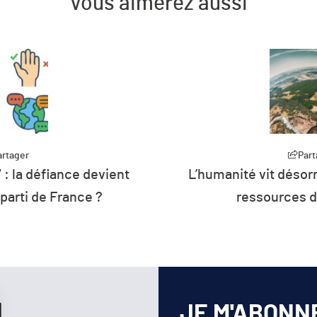
Vous aimerez aussi
artager
Part
 : la défiance devient
L’humanité vit désorm
 parti de France ?
ressources d
JE M'ABONN