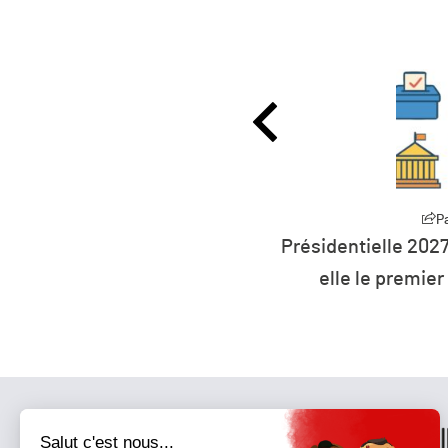
Partager
P
0 millions d’euros pour
Présidentielle 2027
rts à l’éolien flottant
elle le premier