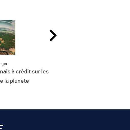
ager
Partag
ais à crédit sur les
Plus de 26 % de l
e la planète
d’énergie de l’UE 
renouvel
E