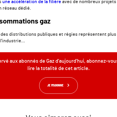
is
une accélération de la filière
avec de nombreux projets
un réseau dédié.
onsommations gaz
es distributions publiques et régies représentent plus d
industrie...
servé aux abonnés de Gaz d'aujourd'hui, abonnez-vou
lire la totalité de cet article.
JE M'ABONNE