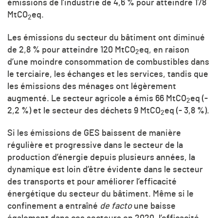
émissions de l’industrie de 4,6 % pour atteindre 178
Mt
CO
eq.
2
Les émissions du secteur du bâtiment ont diminué
de 2,8 % pour atteindre 120 Mt
CO
eq, en raison
2
d’une moindre consommation de combustibles dans
le terciaire, les échanges et les services, tandis que
les émissions des ménages ont légèrement
augmenté. Le secteur agricole a émis 66 Mt
CO
eq (-
2
2,2 %) et le secteur des déchets 9 Mt
CO
eq (- 3,8 %).
2
Si les émissions de GES baissent de manière
régulière et progressive dans le secteur de la
production d’énergie depuis plusieurs années, la
dynamique est loin d’être évidente dans le secteur
des transports et pour améliorer l’efficacité
énergétique du secteur du bâtiment. Même si le
confinement a entraîné
de facto
une baisse