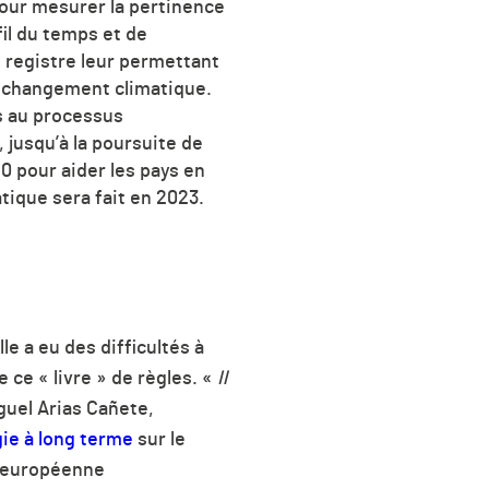
our mesurer la pertinence
il du temps et de
 registre leur permettant
u changement climatique.
s au processus
 jusqu’à la poursuite de
20 pour aider les pays en
tique sera fait en 2023.
e a eu des difficultés à
de ce
«
livre
»
de règles.
«
Il
guel Arias Cañete,
gie à long terme
sur le
e européenne