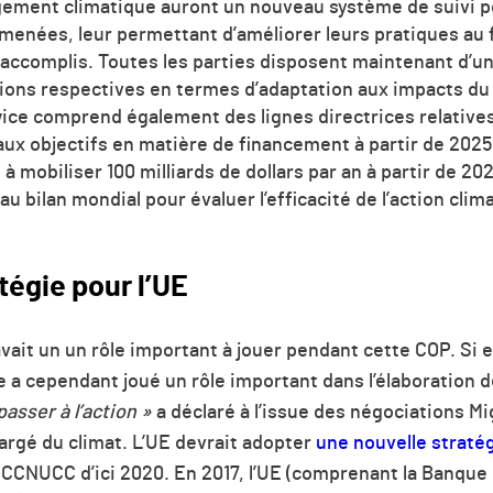
gement climatique auront un nouveau système de suivi p
menées, leur permettant d’améliorer leurs pratiques au f
ccomplis. Toutes les parties disposent maintenant d’un
ions respectives en termes d’adaptation aux impacts d
ice comprend également des lignes directrices relative
x objectifs en matière de financement à partir de 2025,
t à mobiliser 100 milliards de dollars par an à partir de 20
bilan mondial pour évaluer l’efficacité de l’action clima
tégie pour l’UE
ait un un rôle important à jouer pendant cette COP. Si ell
lle a cependant joué un rôle important dans l’élaboration 
asser à l’action
»
a déclaré à l’issue des négociations Mi
rgé du climat. L’UE devrait adopter
une nouvelle straté
la CCNUCC d’ici 2020. En 2017, l’UE (comprenant la Banqu