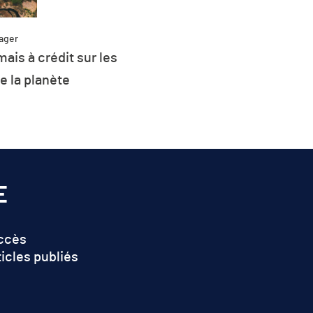
Partager
Plus de 26 % de la consommation
d’énergie de l’UE est d’origine
renouvelable
E
accès
ticles publiés