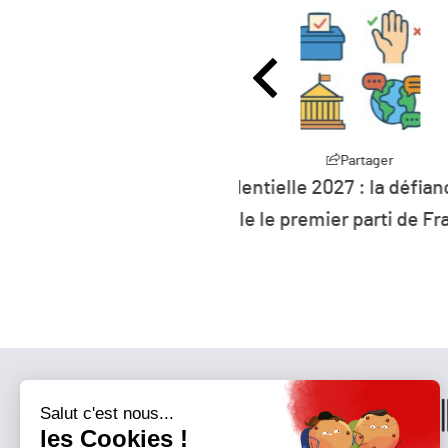
Partager
P
27 : la défiance devient
L’humanité vit déso
er parti de France ?
ressources 