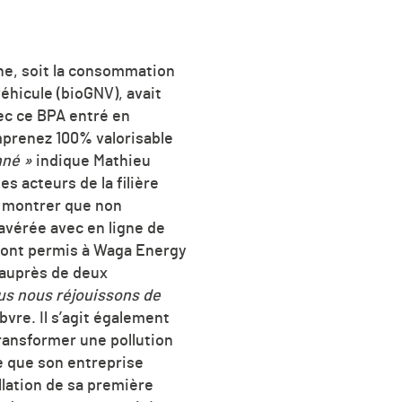
ne, soit la consommation
éhicule (bioGNV), avait
vec ce BPA entré en
prenez 100% valorisable
nné »
indique Mathieu
s acteurs de la filière
e montrer que non
avérée avec en ligne de
i ont permis à Waga Energy
 auprès de deux
us nous réjouissons de
vre. Il s’agit également
transformer une pollution
re que son entreprise
llation de sa première