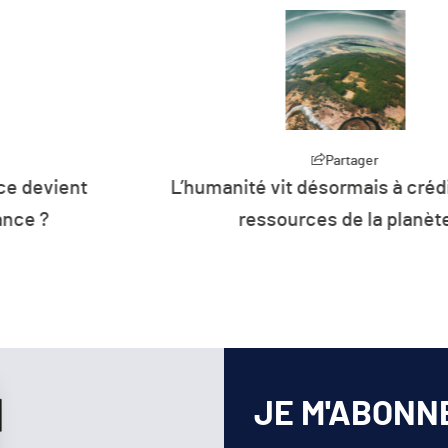
artager
rmais à crédit sur les
Part
Plus de 26 % de 
de la planète
d’énergie de l’U
renouv
JE M'ABONN