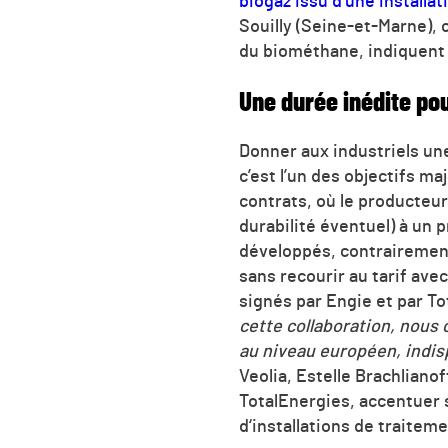
biogaz issu d’une install
Souilly (Seine-et-Marne),
du biométhane, indiquent
Une durée inédite po
Donner aux industriels une
c’est l’un des objectifs ma
contrats, où le producteur
durabilité éventuel) à un
développés, contrairement 
sans recourir au tarif ave
signés par Engie et par To
cette collaboration, nous 
au niveau européen, indis
Veolia, Estelle Brachliano
TotalEnergies, accentuer 
d‘installations de traitem