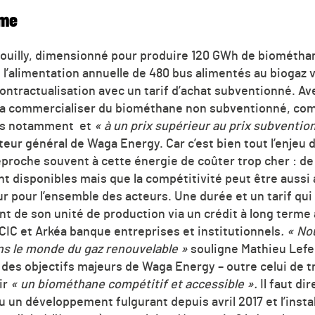
ume
-Souilly, dimensionné pour produire 120 GWh de biométha
 l’alimentation annuelle de 480 bus alimentés au biogaz v
 contractualisation avec un tarif d’achat subventionné. A
va commercialiser du biométhane non subventionné, com
iels notamment et
« à un prix supérieur au prix subventio
eur général de Waga Energy. Car c’est bien tout l’enjeu de
eproche souvent à cette énergie de coûter trop cher : d
t disponibles mais que la compétitivité peut être aussi 
ur pour l’ensemble des acteurs. Une durée et un tarif qu
nt de son unité de production via un crédit à long terme
 CIC et Arkéa banque entreprises et institutionnels
. « No
s le monde du gaz renouvelable »
souligne Mathieu Lefeb
 des objectifs majeurs de Waga Energy – outre celui de 
ir
« un biométhane compétitif et accessible ».
Il faut di
u un développement fulgurant depuis avril 2017 et l’insta