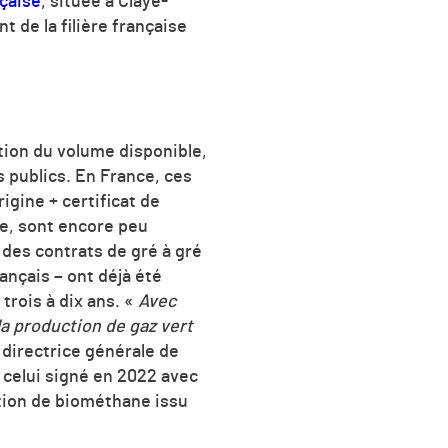
nçaise
, située à Claye-
 de la filière française
ation du volume disponible,
s publics. En France, ces
igine + certificat de
ée, sont encore peu
 des contrats de gré à gré
rançais
–
ont déjà été
trois à dix ans. «
Avec
la production de gaz vert
 directrice générale de
t celui signé en 2022 avec
ction de biométhane issu