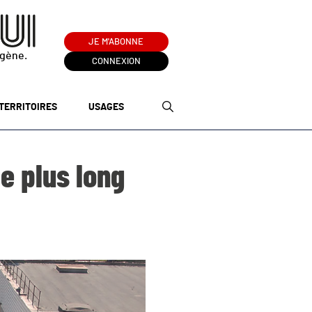
JE M'ABONNE
ogène.
CONNEXION
TERRITOIRES
USAGES
e plus long