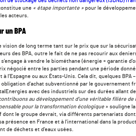
ation de stockage des déchets non dangereux (ISDND) fra
 constitue une
« étape importante »
pour le développement
 les acteurs.
ur un BPA
 vision de long terme tant sur le prix que sur la sécuris
jeurs des BPA, outre le fait de ne pas recourir aux denier
 s’engage à vendre le biométhane (énergie + garantie d’or
 prix négocié entre les parties pendant une période donn
à l’Espagne ou aux États-Unis. Cela dit, quelques BPA –
c obligation d’achat subventionné par le gouvernement f
talEnergies avec des industriels sur des durées allant de 
contribuons au développement d’une véritable filière de 
pensable pour la transformation écologique
» souligne la
ff dont le groupe devrait, via différents partenariats don
sa présence en France et à l’international dans la produ
ent de déchets et d’eaux usées.