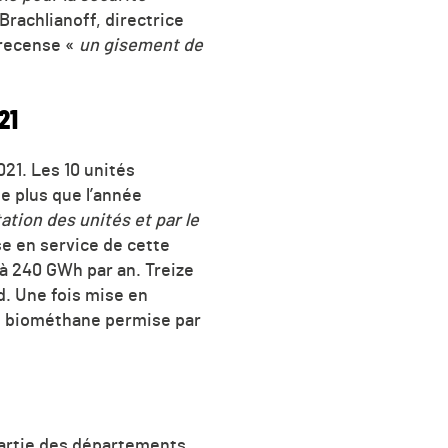
Brachlianoff, directrice
 recense «
un gisement de
21
21. Les 10 unités
e plus que l’année
ation des unités et par le
se en service de cette
à 240 GWh par an. Treize
d. Une fois mise en
de biométhane permise par
partie des départements