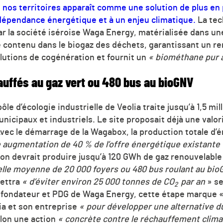
 nos territoires apparaît comme une solution de plus en
indépendance énergétique et à un enjeu climatique.
La tec
r la société iséroise Waga Energy, matérialisée dans u
e contenu dans le biogaz des déchets, garantissant un 
olutions de cogénération et fournit un
« biométhane pur à
uffés au gaz vert ou 480 bus au bioGNV
pôle d’écologie industrielle de Veolia traite jusqu’à 1,5 mi
icipaux et industriels. Le site proposait déjà une valor
 Avec le démarrage de la Wagabox, la production totale d’é
e augmentation de 40 % de l’offre énergétique existante 
on devrait produire jusqu’à 120 GWh de gaz renouvelable 
lle moyenne de 20 000 foyers ou 480 bus roulant au bi
mettra
« d’éviter environ 25 000 tonnes de CO
par an
» se
2
ofondateur et PDG de Waga Energy, cette étape marque 
lia et son entreprise
« pour développer une alternative d
elon une action
« concrète contre le réchauffement clim