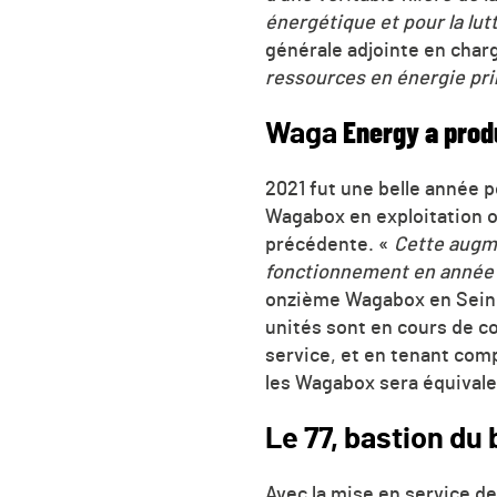
énergétique et pour la lu
générale adjointe en charg
ressources en énergie pr
Waga
Energy a prod
2021 fut une belle année p
Wagabox en exploitation o
précédente. «
Cette augme
fonctionnement en année 
onzième Wagabox en Seine-
unités sont en cours de c
service, et en tenant com
les Wagabox sera équivale
Le 77, bastion d
Avec la mise en service d