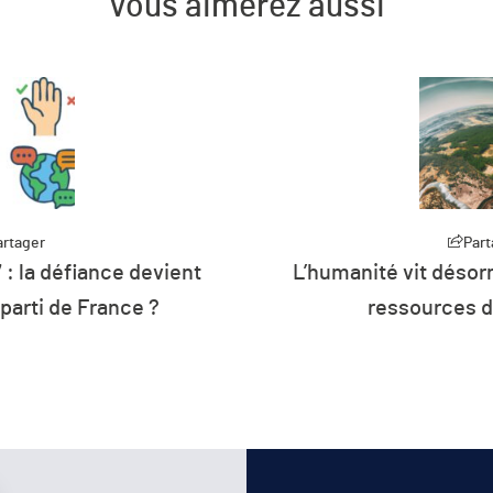
Vous aimerez aussi
artager
rmais à crédit sur les
Part
Plus de 26 % de 
de la planète
d’énergie de l’U
renouv