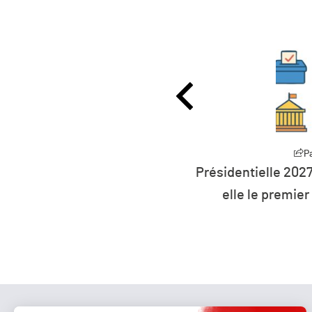
Partager
P
27 : la défiance devient
L’humanité vit déso
er parti de France ?
ressources 