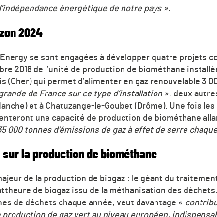
 l’indépendance énergétique de notre pays ».
izon 2024
 Energy se sont engagées à développer quatre projets c
re 2018 de l’unité de production de biométhane installée
s (Cher) qui permet d’alimenter en gaz renouvelable 3 00
 grande de France sur ce type d’installation
», deux autre
Manche) et à Chatuzange-le-Goubet (Drôme). Une fois les 
senteront une capacité de production de biométhane alla
35 000 tonnes d’émissions de gaz à effet de serre chaqu
r sur la production de biométhane
majeur de la production de biogaz : le géant du traitemen
attheure de biogaz issu de la méthanisation des déchets.
nnes de déchets chaque année, veut davantage «
contrib
 la production de gaz vert au niveau européen, indispensab