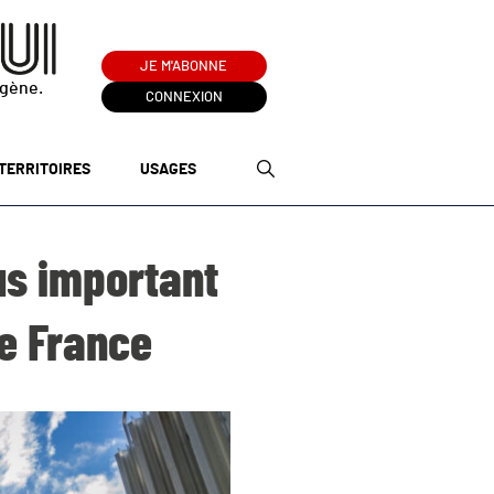
JE M'ABONNE
ogène.
CONNEXION
TERRITOIRES
USAGES
us important
e France