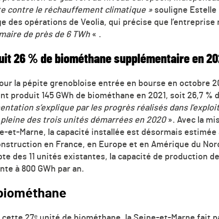
tte contre le réchauffement climatique »
souligne Estelle 
e des opérations de Veolia, qui précise que l’entreprise
imaire de près de 6 TWh
« .
uit 26 % de biométhane supplémentaire en 20
our la pépite grenobloise entrée en bourse en octobre 20
nt produit 145 GWh de biométhane en 2021, soit 26,7 % d
ntation s’explique par les progrès réalisés dans l’exploit
pleine des trois unités démarrées en 2020
». Avec la mi
et-Marne, la capacité installée est désormais estimée 
onstruction en France, en Europe et en Amérique du Nor
pte des 11 unités existantes, la capacité de production 
nte à 800 GWh par an.
u biométhane
e cette 27ᵉ unité de biométhane, la Seine-et-Marne fait 