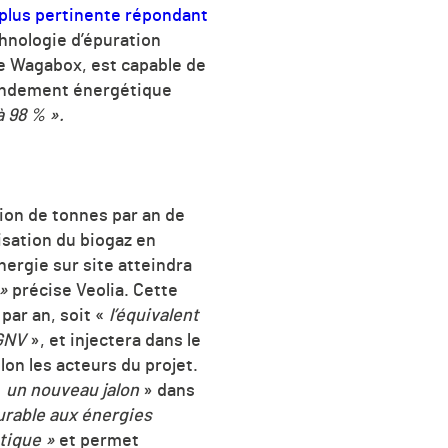
 plus pertinente répondant
hnologie d’épuration
ne Wagabox, est capable de
rendement énergétique
 98 % ».
llion de tonnes par an de
isation du biogaz en
nergie sur site atteindra
»
précise Veolia. Cette
par an, soit «
l’équivalent
oGNV
», et injectera dans le
lon les acteurs du projet.
«
un nouveau jalon
» dans
urable aux énergies
atique »
et permet