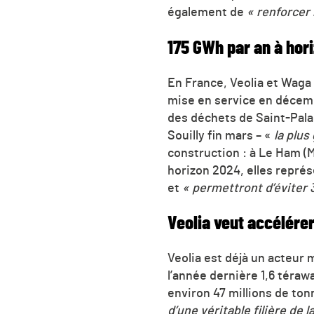
également de
« renforcer
175 GWh par an à hor
En France, Veolia et Waga
mise en service en décemb
des déchets de Saint-Palai
Souilly fin mars – «
la plus
construction : à Le Ham (
horizon 2024, elles repré
et
« permettront d’éviter 
Veolia veut accélére
Veolia est déjà un acteur 
l’année dernière 1,6 téraw
environ 47 millions de to
d’une véritable filière de