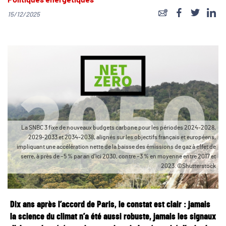
Politiques énergétiques
15/12/2025
La SNBC 3 fixe de nouveaux budgets carbone pour les périodes 2024-2028,
2029-2033 et 2034-2038, alignés sur les objectifs français et européens,
impliquant une accélération nette de la baisse des émissions de gaz à effet de
serre, à près de –5 % par an d’ici 2030, contre –3 % en moyenne entre 2017 et
2023. ©Shutterstock
Dix ans après l’accord de Paris, le constat est clair : jamais
la science du climat n’a été aussi robuste, jamais les signaux