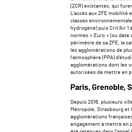
(ZCR) existantes, qui furen
L’accès aux ZFE mobilité e
classes environnementales 
hydrogène) puis Crit’Air 1
normes « Euro » (ou date d
périmètre de sa ZFE, la c
les agglomérations de plus
l’atmosphère (PPA) d’étud
agglomérations dont les c
autorisées de mettre en p
Paris, Grenoble, 
Depuis 2016, plusieurs vil
Métropole, Strasbourg et l
agglomérations françaises 
engagement à mettre en pl
été retenues dans l’appel 