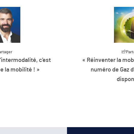
artager
bilité » : le nouveau
Par
« La mobilité de dema
d’aujourd’hui est
faisceau de contrain
onible !
répond à plusieur
contexte d’une très
la voit