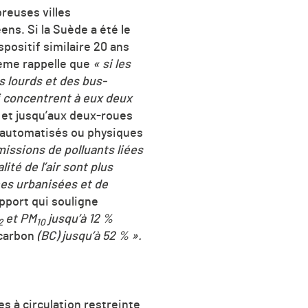
reuses villes
ns. Si la Suède a été le
positif similaire 20 ans
deme rappelle que
« si les
ds lourds et des bus-
i concentrent à eux deux
r et jusqu’aux deux-roues
e automatisés ou physiques
issions de polluants liées
ité de l’air sont plus
es urbanisées et de
pport qui souligne
et PM
jusqu’à 12 %
2
10
carbon
(BC) jusqu’à 52 % ».
es à circulation restreinte