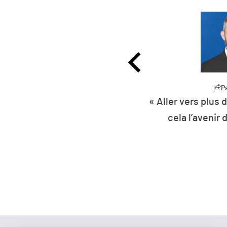
Partager
P
 d’intermodalité, c’est
« Réinventer la mo
r de la mobilité ! »
numéro de Gaz 
disp