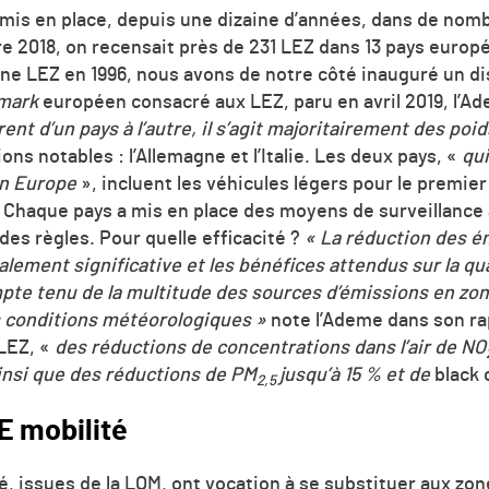
 mis en place, depuis une dizaine d’années, dans de nomb
2018, on recensait près de 231 LEZ dans 13 pays europée
ne LEZ en 1996, nous avons de notre côté inauguré un dis
mark
européen consacré aux LEZ, paru en avril 2019, l’A
nt d’un pays à l’autre, il s’agit majoritairement des poi
ns notables : l’Allemagne et l’Italie. Les deux pays, «
qu
en Europe
», incluent les véhicules légers pour le premie
 Chaque pays a mis en place des moyens de surveillanc
des règles. Pour quelle efficacité ?
« La réduction des ém
alement significative et les bénéfices attendus sur la qual
e tenu de la multitude des sources d’émissions en zon
s conditions météorologiques »
note l’Ademe dans son ra
LEZ, «
des réductions de concentrations dans l’air de NO
insi que des réductions de PM
jusqu’à 15 % et de
black 
2,5
E mobilité
é, issues de la LOM, ont vocation à se substituer aux zon