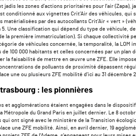
t jadis les zones d’actions prioritaires pour l’air (Zapa),
st conditionné aux vignettes Crit’Air des véhicules, qui
matérialisées par des autocollants Crit’Air « vert » (vé
 à 5. Une classification qui dépend du type de véhicule, d
e la première immatriculation). Si chaque collectivité pe
atégorie de véhicules concernée, la temporalité, la LOM 
 de 100 000 habitants et celles concernées par un plan 
ier la faisabilité de mettre en œuvre une ZFE. Elle impo
oncentrations de polluants de proximité dépassent rég
lace une ou plusieurs ZFE mobilité d’ici au 31 décembre 
Strasbourg : les pionnières
les et agglomérations étaient engagées dans le dispositif
a Métropole du Grand Paris en juillet dernier. Le 8 octobr
qui ont signé avec le ministère de la Transition écologiq
ace une ZFE mobilité. Ainsi, en avril dernier, 19 agglom
à projets ZFE de l’Ademe, s’engageant pour leurs mises en 