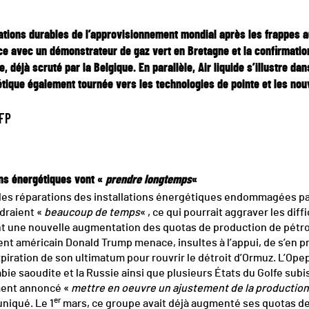
ations durables de l’approvisionnement mondial après les frappes a
ce avec un démonstrateur de gaz vert en Bretagne et la confirmation
e, déjà scruté par la
Belgique
. En parallèle,
Air liquide
s’illustre dan
étique également tournée vers les technologies de pointe et les no
AFP
ons énergétiques vont «
prendre longtemps
«
ue les réparations des installations énergétiques endommagées p
draient «
beaucoup de temps
« , ce qui pourrait aggraver les di
t une nouvelle augmentation des quotas de production de pétrol
dent américain Donald Trump menace, insultes à l’appui, de s’en 
xpiration de son ultimatum pour rouvrir le détroit d’Ormuz. L’Op
ie saoudite et la Russie ainsi que plusieurs États du Golfe subis
ment annoncé «
mettre en oeuvre un ajustement de la production
er
niqué. Le 1
mars, ce groupe avait déjà augmenté ses quotas de