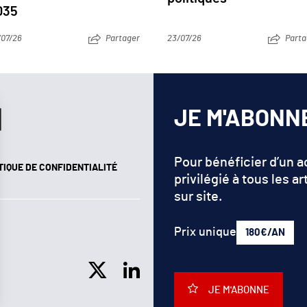
035
/07/26
Partager
23/07/26
Parta
JE M'ABONN
Pour bénéficier d’un 
TIQUE DE CONFIDENTIALITÉ
privilégié à tous les ar
sur site.
Prix unique
180€/AN
JE M'ABONNE