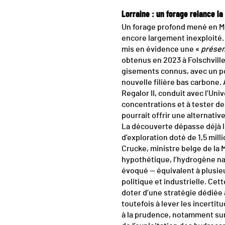
Lorraine : un forage relance la
Un forage profond mené en Mos
encore largement inexploité. 
mis en évidence une «
présen
obtenus en 2023 à Folschville
gisements connus, avec un pot
nouvelle filière bas carbone.
Regalor II, conduit avec l’Uni
concentrations et à tester de
pourrait offrir une alternati
La découverte dépasse déjà l
d’exploration doté de 1,5 mil
Crucke, ministre belge de la 
hypothétique, l’hydrogène na
évoqué — équivalent à plusie
politique et industrielle. Ce
doter d’une stratégie dédiée 
toutefois à lever les incerti
à la prudence, notamment sur