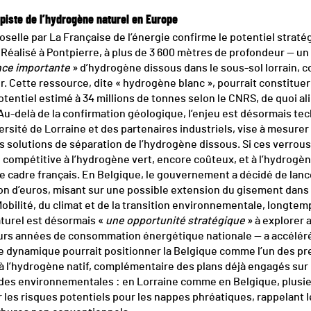
 piste de l’hydrogène naturel en Europe
elle par La Française de l’énergie confirme le potentiel straté
Réalisé à Pontpierre, à plus de 3 600 mètres de profondeur — un 
ce importante
» d’hydrogène dissous dans le sous-sol lorrain, co
r. Cette ressource, dite « hydrogène blanc », pourrait constituer
entiel estimé à 34 millions de tonnes selon le CNRS, de quoi al
 Au-delà de la confirmation géologique, l’enjeu est désormais te
versité de Lorraine et des partenaires industriels, vise à mesure
s solutions de séparation de l’hydrogène dissous. Si ces verrous 
ve compétitive à l’hydrogène vert, encore coûteux, et à l’hydrogè
e cadre français. En Belgique, le gouvernement a décidé de la
lion d’euros, misant sur une possible extension du gisement dan
Mobilité, du climat et de la transition environnementale, longt
turel est désormais «
une opportunité stratégique
» à explorer
urs années de consommation énergétique nationale — a accéléré
tte dynamique pourrait positionner la Belgique comme l’un des p
à l’hydrogène natif, complémentaire des plans déjà engagés sur 
tudes environnementales : en Lorraine comme en Belgique, plusi
 les risques potentiels pour les nappes phréatiques, rappelant 