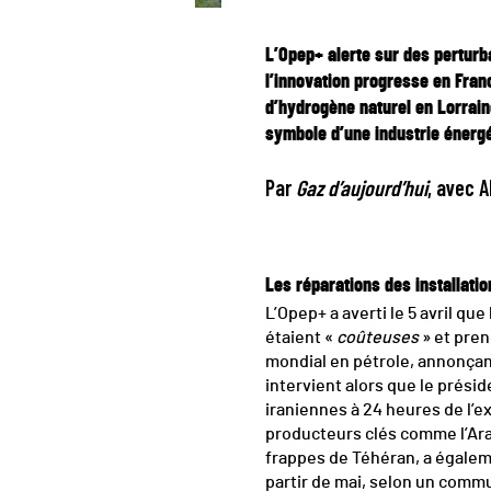
L’
Opep+
alerte sur des perturb
l’innovation progresse en Fran
d’hydrogène naturel en Lorrain
symbole d’une industrie énerg
Par
Gaz d’aujourd’hui
, avec 
Les réparations des installati
L’Opep+ a averti le 5 avril q
étaient «
coûteuses
» et pren
mondial en pétrole, annonçan
intervient alors que le prési
iraniennes à 24 heures de l’e
producteurs clés comme l’Arab
frappes de Téhéran, a égale
partir de mai, selon un commu