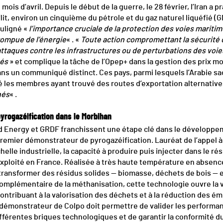
 mois d’avril. Depuis le début de la guerre, le 28 février, l’Iran a
lit, environ un cinquième du pétrole et du gaz naturel liquéfié (
ouligné «
l’importance cruciale de la protection des voies maritim
rrompue de l’énergie
« . «
Toute action compromettant la sécurité
’attaques contre les infrastructures ou de perturbations des voie
hés
» et complique la tâche de l’Opep+ dans la gestion des prix mo
ans un communiqué distinct. Ces pays, parmi lesquels l’Arabie saoud
é les membres ayant trouvé des routes d’exportation alternative
hés
« .
yrogazéification dans le Morbihan
d Energy et GRDF franchissent une étape clé dans le développe
premier démonstrateur de pyrogazéification. Lauréat de l’appel à
’échelle industrielle, la capacité à produire puis injecter dans le r
xploité en France. Réalisée à très haute température en absenc
transformer des résidus solides — biomasse, déchets de bois — 
Complémentaire de la méthanisation, cette technologie ouvre la 
ontribuant à la valorisation des déchets et à la réduction des é
e démonstrateur de Colpo doit permettre de valider les perfor
 différentes briques technologiques et de garantir la conformité 