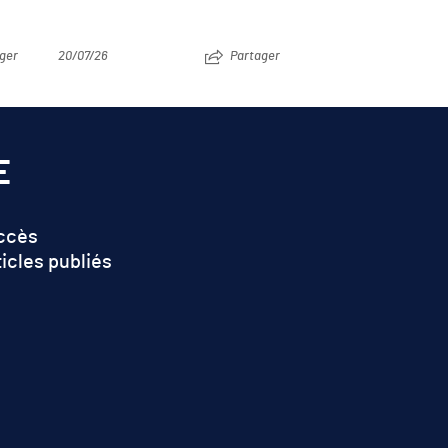
ger
20/07/26
Partager
E
accès
ticles publiés