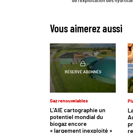
de l’exploitation des hydroc
Vous aimerez aussi
RÉSERVÉ ABONNÉS
Gaz renouvelables
Pl
L’AIE cartographie un
La
potentiel mondial du
Aq
biogaz encore
p
« largement inexploité »
re