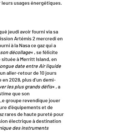
r leurs usages énergétiques.
ué jeudi avoir fourni via sa
 mission Artémis 2 mercredi en
ourni à la Nasa ce gaz qui a
 son décollage
« , se félicite
située à Merritt Island, en
longue date entre Air liquide
un aller-retour de 10 jours
re en 2028, plus d’un demi-
er les plus grands défis
« , a
estime que son
 Le groupe revendique jouer
niture d’équipements et de
az rares de haute pureté pour
sion électrique à destination
rmique des instruments