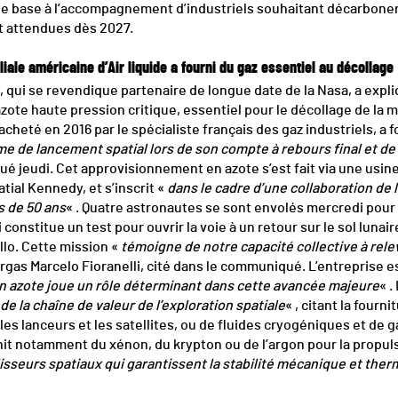
 de base à l’accompagnement d’industriels souhaitant décarbone
t attendues dès 2027.
iliale américaine d’Air liquide a fourni du gaz essentiel au décollage
, qui se revendique partenaire de longue date de la Nasa, a expliq
’azote haute pression critique, essentiel pour le décollage de la
acheté en 2016 par le spécialiste français des gaz industriels, a f
me de lancement spatial lors de son compte à rebours final et de
é jeudi. Cet approvisionnement en azote s’est fait via une usine 
atial Kennedy, et s’inscrit «
dans le cadre d’une collaboration de 
us de 50 ans
« . Quatre astronautes se sont envolés mercredi pour 
 constitue un test pour ouvrir la voie à un retour sur le sol lunai
llo. Cette mission «
témoigne de notre capacité collective à relev
Airgas Marcelo Fioranelli, cité dans le communiqué. L’entreprise 
n azote joue un rôle déterminant dans cette avancée majeure
« .
de la chaîne de valeur de l’exploration spatiale
« , citant la four
s lanceurs et les satellites, ou de fluides cryogéniques et de g
urnit notamment du xénon, du krypton ou de l’argon pour la propul
isseurs spatiaux qui garantissent la stabilité mécanique et the