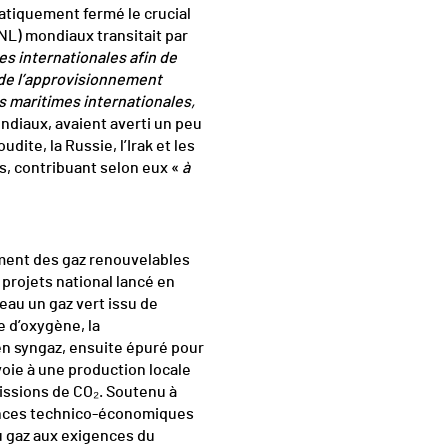
 pratiquement fermé le crucial
GNL) mondiaux transitait par
es internationales afin de
 de l’approvisionnement
s maritimes internationales,
ndiaux, avaient averti un peu
ite, la Russie, l’Irak et les
s, contribuant selon eux «
à
ment des gaz renouvelables
 projets national lancé en
éseau un gaz vert issu de
e d’oxygène, la
en syngaz, ensuite épuré pour
voie à une production locale
missions de CO₂. Soutenu à
mances technico-économiques
du gaz aux exigences du