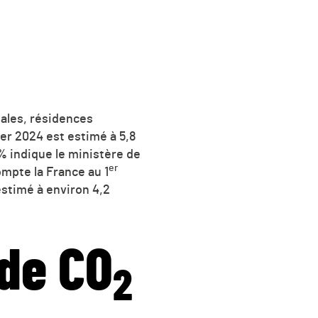
pales, résidences
er 2024 est estimé à 5,8
 % indique le ministère de
er
ompte la France au 1
estimé à environ 4,2
de CO
2