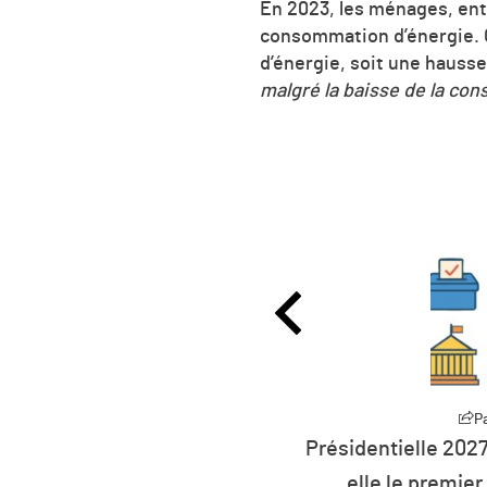
En 2023, les ménages, ent
consommation d’énergie. 
d’énergie, soit une hausse
malgré la baisse de la co
Partager
P
27 : la défiance devient
L’humanité vit déso
er parti de France ?
ressources 