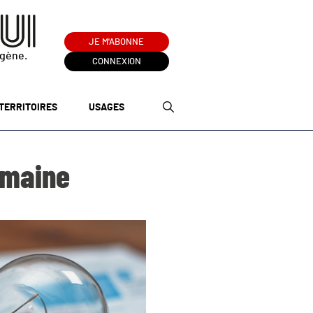
JE M'ABONNE
ogène.
CONNEXION
TERRITOIRES
USAGES
semaine