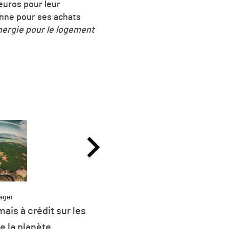
euros pour leur
nne pour ses achats
nergie pour le logement
ager
Partag
la consommation
L’État engage 260 mill
E est d’origine
préparer cinq ports à 