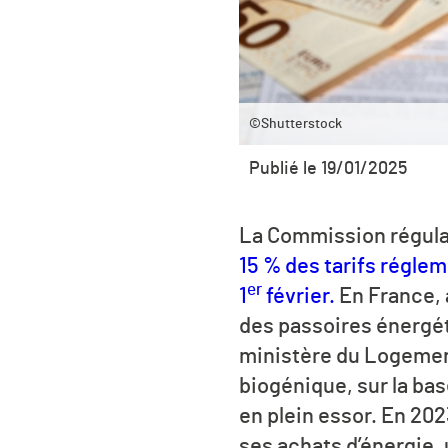
©Shutterstock
Publié le 19/01/2025
La Commission régulati
15 % des tarifs réglem
er
1
février.
En France, 
des passoires énergét
ministère du Logement
biogénique, sur la ba
en plein essor. En 2
ses achats d’énergie,