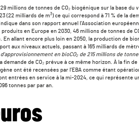
r 29 millions de tonnes de
CO₂
biogénique sur la base du 
3
3 (22 milliards de
m
) ce qui correspond à 71 % de la d
ndique dans son rapport annuel l’Association européenne
produits en Europe en 2030, 46 millions de tonnes de
C
 En allant encore plus loin en 2050, la production de bi
pport aux niveaux actuels, passant à 165 milliards de mètr
l d’approvisionnement en bio
CO₂
de 215 millions de tonn
 la demande de
CO₂
prévue à ce même horizon. À la fin de 
gène ont été recensées par l’EBA comme étant opératio
nt entrées en service à la mi-2024, ce qui représente 
096 tonnes par par an.
euros