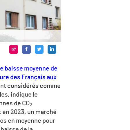
e baisse moyenne de
cture des Français aux
sont considérés comme
es, indique le
onnes de
CO₂
t en 2023, un marché
uros en moyenne pour
baisse de la