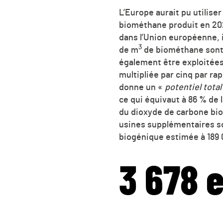
L’Europe aurait pu utilise
biométhane produit en 202
dans l’Union européenne, i
3
de
m
de biométhane sont 
également être exploitées.
multipliée par cinq par ra
donne un «
potentiel tota
ce qui équivaut à 86 % de
du dioxyde de carbone bio
usines supplémentaires so
biogénique estimée à 189 
3 678 