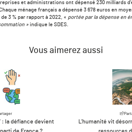
reprises et administrations ont dépensé 230 milliards d’
Chaque ménage français a dépensé 3 678 euros en moye
 de 3 % par rapport à 2022, «
portée par la dépense en é
nsommation »
indique le SDES.
Vous aimerez aussi
artager
Part
rmais à crédit sur les
Plus de 26 % de 
de la planète
d’énergie de l’U