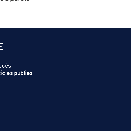
elable
E
accès
ticles publiés