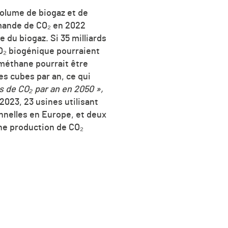
volume de biogaz et de
emande de
CO₂
en 2022
 du biogaz. Si 35 milliards
O₂
biogénique pourraient
ométhane pourrait être
es cubes par an, ce qui
es de
CO₂
par an en 2050 »,
2023, 23 usines utilisant
nnelles en Europe, et deux
une production de
CO₂