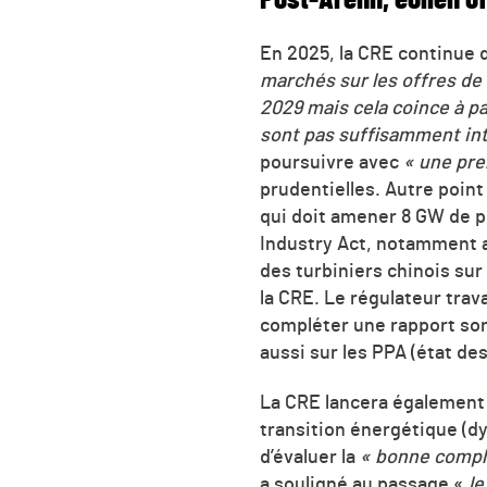
En 2025, la CRE continue 
marchés sur les offres d
2029 mais cela coince à pa
sont pas suffisamment in
poursuivre avec
« une pre
prudentielles. Autre point 
qui doit amener 8 GW de p
Industry Act, notamment au
des turbiniers chinois sur
la CRE. Le régulateur trav
compléter une rapport sor
aussi sur les PPA (état des
La CRE lancera également 
transition énergétique (
d’évaluer la
« bonne comp
a souligné au passage «
le