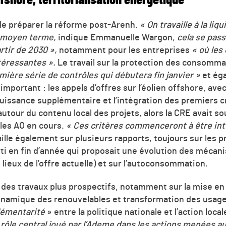
de préparer la réforme post-Arenh.
« On travaille à la liq
e moyen terme,
indique Emmanuelle Wargon,
cela se pass
rtir de 2030 »,
notamment pour les entreprises
« où les
téressantes ».
Le travail sur la protection des consomm
mière série de contrôles qui débutera fin janvier »
et éga
important : les appels d’offres sur l’éolien offshore, avec
uissance supplémentaire et l’intégration des premiers c
tour du contenu local des projets, alors la CRE avait so
 les AO en cours.
« Ces critères commenceront à être int
aille également sur plusieurs rapports, toujours sur les p
ti en fin d’année qui proposait une évolution des mécan
 lieux de l’offre actuelle) et sur l’autoconsommation.
des travaux plus prospectifs, notamment sur la mise en œ
dynamique des renouvelables et transformation des usag
lémentarité
» entre la politique nationale et l’action loca
 rôle central joué par l’Ademe dans les actions menées a