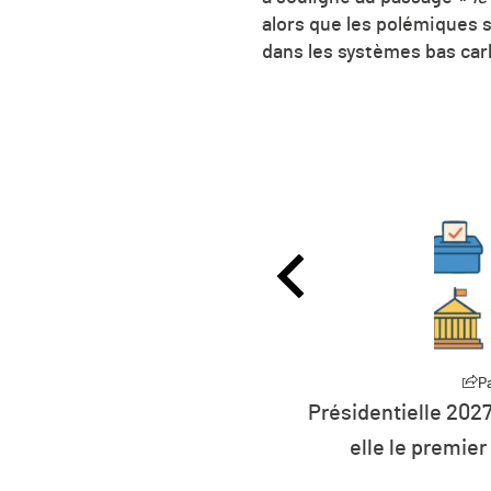
alors que les polémiques s
dans les systèmes bas car
Partager
ntielle 2027 : la défiance devient
L’humanit
e le premier parti de France ?
r