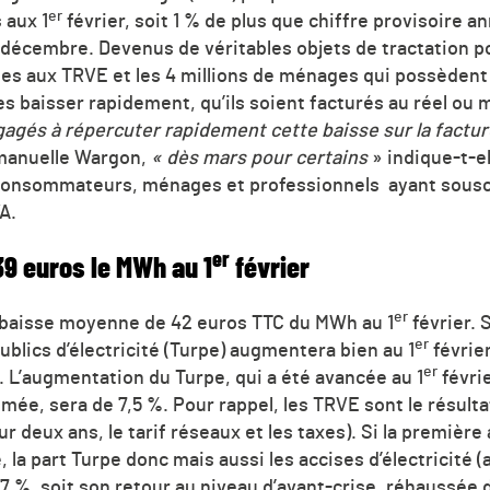
er
 aux 1
février, soit 1 % de plus que chiffre provisoire a
écembre. Devenus de véritables objets de tractation po
ges aux TRVE et les 4 millions de ménages qui possèdent
s baisser rapidement, qu’ils soient facturés au réel ou 
gagés à répercuter rapidement cette baisse sur la factur
manuelle Wargon,
« dès mars pour certains
» indique-t-el
consommateurs, ménages et professionnels ayant souscr
A.
er
39 euros le MWh au 1
février
er
baisse moyenne de 42 euros TTC du MWh au 1
février. S
er
ublics d’électricité (Turpe) augmentera bien au 1
février
er
%. L’augmentation du Turpe, qui a été avancée au 1
févrie
ée, sera de 7,5 %. Pour rappel, les TRVE sont le résulta
 sur deux ans, le tarif réseaux et les taxes). Si la premièr
la part Turpe donc mais aussi les accises d’électricité
7 %, soit son retour au niveau d’avant-crise, réhaussée de