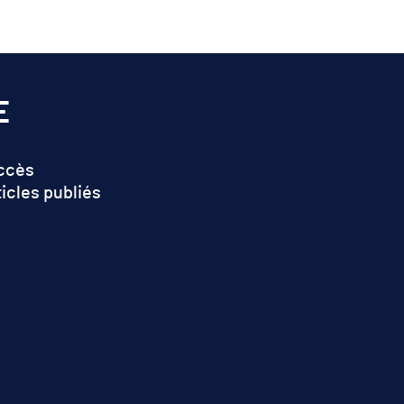
E
accès
ticles publiés