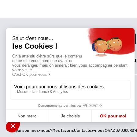
QUI SOMMES-NOUS?
MENTIONS LÉGALES
NOUS CONTACTER
POLI
Suivez toutes nos actualités !
NEWSLETTER
Qui sommes-nous?
Mes favoris
Contactez-nous
© GAZ D’AUJOURD'H