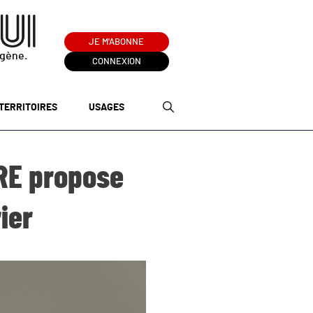
JE M'ABONNE
ogène.
CONNEXION
TERRITOIRES
USAGES
CRE propose
ier