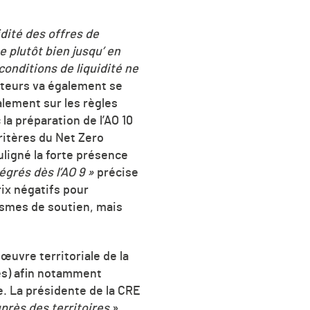
uidité des offres de
e plutôt bien jusqu’ en
 conditions de liquidité ne
ateurs va également se
lement sur les règles
 la préparation de l’AO 10
ritères du Net Zero
uligné la forte présence
égrés dès l’AO 9 »
précise
rix négatifs pour
ismes de soutien, mais
uvre territoriale de la
es) afin notamment
le. La présidente de la CRE
uprès des territoires
»