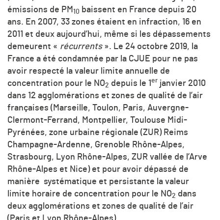
émissions de PM
baissent en France depuis 20
10
ans. En 2007, 33 zones étaient en infraction, 16 en
2011 et deux aujourd’hui, même si les dépassements
demeurent «
récurrents
». Le 24 octobre 2019, la
France a été condamnée par la CJUE pour ne pas
avoir respecté la valeur limite annuelle de
er
concentration pour le NO
depuis le 1
janvier 2010
2
dans 12 agglomérations et zones de qualité de l’air
françaises (Marseille, Toulon, Paris, Auvergne-
Clermont-Ferrand, Montpellier, Toulouse Midi-
Pyrénées, zone urbaine régionale (ZUR) Reims
Champagne-Ardenne, Grenoble Rhône-Alpes,
Strasbourg, Lyon Rhône-Alpes, ZUR vallée de l’Arve
Rhône-Alpes et Nice) et pour avoir dépassé de
manière systématique et persistante la valeur
limite horaire de concentration pour le NO
dans
2
deux agglomérations et zones de qualité de l’air
(Paris et Lyon Rhône-Alpes).