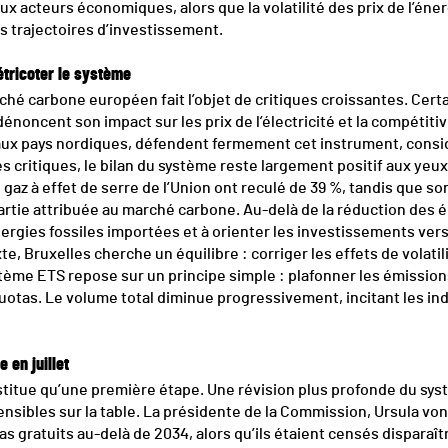
x acteurs économiques, alors que la volatilité des prix de l’éner
s trajectoires d’investissement.
tricoter le système
ché carbone européen fait l’objet de critiques croissantes. Cer
énoncent son impact sur les prix de l’électricité et la compétitivi
 aux pays nordiques, défendent fermement cet instrument, consi
es critiques, le bilan du système reste largement positif aux yeux
 gaz à effet de serre de l’Union ont reculé de 39 %, tandis que s
rtie attribuée au marché carbone. Au-delà de la réduction des é
rgies fossiles importées et à orienter les investissements vers
, Bruxelles cherche un équilibre : corriger les effets de volatilit
tème ETS repose sur un principe simple : plafonner les émissions
otas. Le volume total diminue progressivement, incitant les indu
 en juillet
itue qu’une première étape. Une révision plus profonde du syst
ensibles sur la table. La présidente de la Commission, Ursula von
tas gratuits au-delà de 2034, alors qu’ils étaient censés dispara