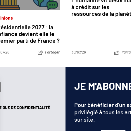
L’humanité vit désorma
à crédit sur les
ressources de la planè
inions
ésidentielle 2027 : la
fiance devient elle le
emier parti de France ?
/07/26
Partager
30/07/26
Parta
JE M'ABONN
Pour bénéficier d’un 
TIQUE DE CONFIDENTIALITÉ
privilégié à tous les ar
sur site.