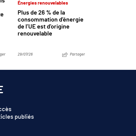
is
Énergies renouvelables
Plus de 26 % de la
te
consommation d’énergie
de l’UE est d’origine
renouvelable
ger
29/07/26
Partager
E
accès
ticles publiés