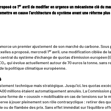
er
roposé ce 1
avril de modifier en urgence un mécanisme clé du mar
remettre en cause l’architecture du système avant une réforme plus 
orce un premier ajustement de son marché du carbone. Sous p
er
xelles a proposé, mercredi 1
avril, une modification ciblée de la
entral du système d’échange de quotas d’émission européen (ETS)
du CO₂, qui évolue actuellement autour de 70 euros la tonne, sans
é de la politique climatique européenne.
é
ustement technique mais stratégique. Jusqu’ici, les quotas excé
e 400 millions étaient automatiquement annulés. La Commission
 une forme de « coussin » mobilisable en cas de tensions sur le
éserve à jouer pleinement son rôle contracyclique : retirer des q
ie ou de flambée des prix. Sans effet immédiat sur l’équilibre o