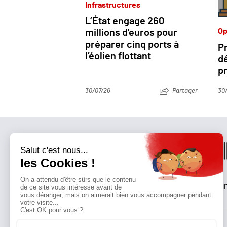
Infrastructures
L’État engage 260
Op
millions d’euros pour
préparer cinq ports à
Pr
l’éolien flottant
dé
pr
30/07/26
Partager
30
QUI SOMMES-NOUS?
MENTIONS LÉGALES
NOUS CONTACTER
POLI