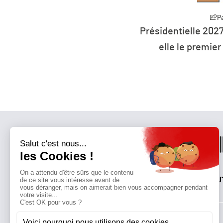
Partager
P
0 millions d’euros pour
Présidentielle 2027
rts à l’éolien flottant
elle le premier
QUI SOMMES-NOUS?
MENTIONS LÉGALES
NOUS CONTACTER
POLI