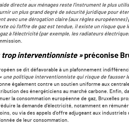
aide directe aux ménages reste l’instrument le plus utili
urnir un plus grand degré de sécurité juridique pour éten
t avec une dérogation claire (aux règles européennes) 
xte où l’offre de gaz est tendue, il existe un risque qu
 gaz à l’électricité (par exemple, les radiateurs électrique
ommission.
 trop interventionniste »
préconise Br
ropéen se dit défavorable à un plafonnement indifférenci
« une politique interventionniste qui risque de fausser 
itionne également contre un soutien uniforme aux centra
ibution des énergéticiens au marché carbone. Enfin, dan
minuer la consommation européenne de gaz, Bruxelles prop
 réduire la demande d’électricité, notamment en rémun
oins, ou via des appels d’offre adjugeant aux industriel
donnée de leur consommation.