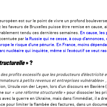
 européen est sur le point de vivre un profond bouleverse
ant les faveurs de Bruxelles puisse être remise en cause, 
érablement tendu ces dernières semaines.
En cause, les 
ccentuée par
la Russie qui ne cesse, à coup d’annonces, de
urope le risque d’une pénurie.
En France, moins dépendan
parc nucléaire qui inquiète, même si l’exécutif se veut ra
tructurelle
» ?
ie des profits excessifs que les producteurs d’électricité
ommateurs à petits revenus et entreprises vulnérables
« 
n, Ursula von der Leyen, lors d’un discours en Bavière (
he sur
« une réforme structurelle
» pour dissocier les pri
 avec la guerre en Ukraine, mais dans l’immédiat, il a dre
ce pour limiter la flambée des factures, dans un docume