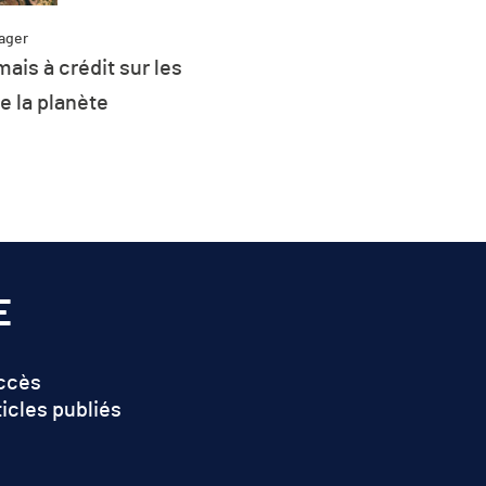
ager
ais à crédit sur les
Partag
Plus de 26 % de l
e la planète
d’énergie de l’UE 
renouvel
E
accès
ticles publiés