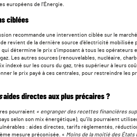
es européens de l’Énergie.
ns ciblées
sion recommande une intervention ciblée sur le marché d
 de revient de la dernière source d’électricité mobilisée 
ui détermine le prix s’imposant à tous les opérateurs eu
gaz. Les autres sources (renouvelables, nucléaire, charbo
rix indexé sur les cours du gaz, très supérieur à leurs c
nner le prix payé à ces centrales, pour restreindre les p
s
aides directes aux plus précaires ?
res pourraient
« engranger des recettes financières su
ays selon son mix énergétique), qu’ils pourraient utilise
lnérables : aides directes, tarifs réglementés, réductio
uxième mesure préconisée. «
Moins de la moitié des États u