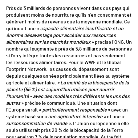
Près de 3 milliards de personnes vivent dans des pays qui
produisent moins de nourriture qu’ils n’en consomment et
génèrent moins de revenus que la moyenne mondiale. Ce
qui induit une
« capacité alimentaire insuffisante et un
énorme désavantage pour accéder aux ressources
alimentaires sur les marchés mondiaux
» précise l’ONG. Un
nombre qui augmente à près de 5,8 milliards de personnes
si l’on y intègre toutes les ressources et pas seulement
les ressources alimentaires. Pour le WWF et le Global
Footprint Network, les causes du dépassement sont
depuis quelques années principalement liées au système
agricole et alimentaire.
« La moitié de la biocapacité de la
planète (55 %) est aujourd’hui utilisée pour nourrir
l’humanité – avec des modèles très différents les uns des
autres
» précise le communiqué. Une situation dont
l’Europe serait «
particulièrement responsable
» avec un
système basé sur
« une agriculture intensive »
et une
«
surconsommation de viande ».
L’Union européenne a elle
seule utiliserait près 20 % de la biocapacité de la Terre
pour environ 7 % de la population mondiale. Autre fait