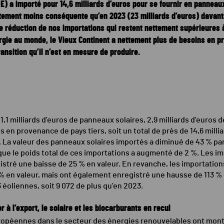
) a importé pour 14,6 milliards d’euros pour se fournir en panneaux
ement moins conséquente qu’en 2023 (23 milliards d’euros) davant
ne réduction de nos importations qui restent nettement supérieures 
ie au monde, le Vieux Continent a nettement plus de besoins en pr
ransition qu’il n’est en mesure de produire.
1,1 milliards d’euros de panneaux solaires, 2,9 milliards d’euros 
es en provenance de pays tiers, soit un total de près de 14,6 mill
.
La valeur des panneaux solaires importés a diminué de 43 % par
 que le poids total de ces importations a augmenté de 2 %. Les i
stré une baisse de 25 % en valeur. En revanche, les importation
n valeur, mais ont également enregistré une hausse de 113 % en 
 éoliennes, soit 9 072 de plus qu’en 2023.
 à l’export, le solaire et les biocarburants en recul
uropéennes dans le secteur des énergies renouvelables ont mon