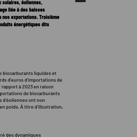
 solaires, éoliennes,
age liée à des baisses
à nos exportations. Troisième
oduits énergétiques dits
de biocarburants liquides et
iards d’euros d’importations de
 rapport à 2023 en raison
mportations de biocarburants
s d’éoliennes ont non
poids. À titre d’illustration,
tré des dynamiques