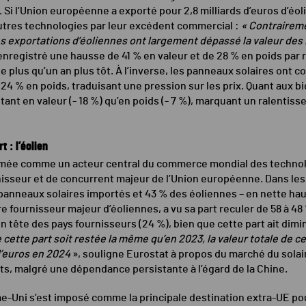
. Si l’Union européenne a exporté pour 2,8 milliards d’euros d’éo
tres technologies par leur excédent commercial :
« Contraireme
es exportations d’éoliennes ont largement dépassé la valeur des 
 enregistré une hausse de 41 % en valeur et de 28 % en poids par 
e plus qu’un an plus tôt. À l’inverse, les panneaux solaires ont 
4 % en poids, traduisant une pression sur les prix. Quant aux bio
 tant en valeur (- 18 %) qu’en poids (- 7 %), marquant un ralenti
 : l’éolien
irmée comme un acteur central du commerce mondial des technolo
urnisseur et de concurrent majeur de l’Union européenne. Dans les
anneaux solaires importés et 43 % des éoliennes – en nette haus
tre fournisseur majeur d’éoliennes, a vu sa part reculer de 58 à 4
en tête des pays fournisseurs (24 %), bien que cette part ait dimi
 cette part soit restée la même qu’en 2023, la valeur totale de 
 d’euros en 2024
», souligne Eurostat à propos du marché du solai
ts, malgré une dépendance persistante à l’égard de la Chine.
e-Uni s’est imposé comme la principale destination extra-UE pou