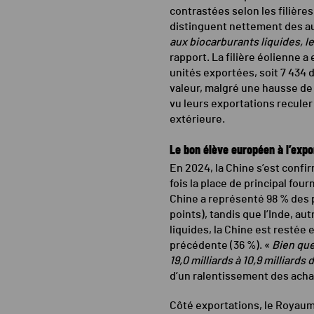
contrastées selon les filières
distinguent nettement des au
aux biocarburants liquides, l
rapport. La filière éolienne a
unités exportées, soit 7 434 d
valeur, malgré une hausse de 2
vu leurs exportations reculer
extérieure.
Le bon élève européen à l’export
En 2024, la Chine s’est conf
fois la place de principal fo
Chine a représenté 98 % des p
points), tandis que l’Inde, au
liquides, la Chine est restée 
précédente (36 %). «
Bien que
19,0 milliards à 10,9 milliards
d’un ralentissement des acha
Côté exportations, le Royaum