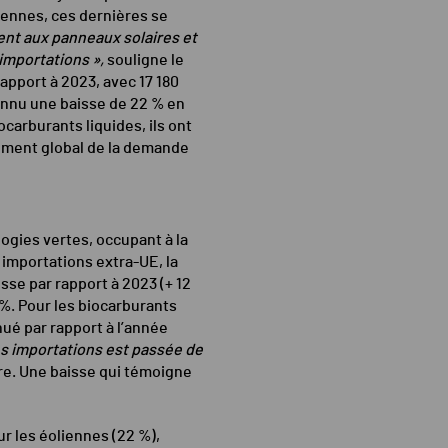
liennes, ces dernières se
nt aux panneaux solaires et
importations »,
souligne le
rapport à 2023, avec 17 180
connu une baisse de 22 % en
carburants liquides, ils ont
ssement global de la demande
gies vertes, occupant à la
 importations extra-UE, la
se par rapport à 2023 (+ 12
8 %. Pour les biocarburants
nué par rapport à l’année
ces importations est passée de
re. Une baisse qui témoigne
r les éoliennes (22 %),