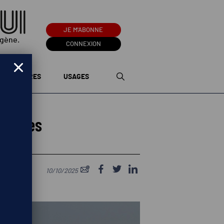
JE M'ABONNE
ogène.
CONNEXION
TERRITOIRES
USAGES
 vertes
10/10/2025