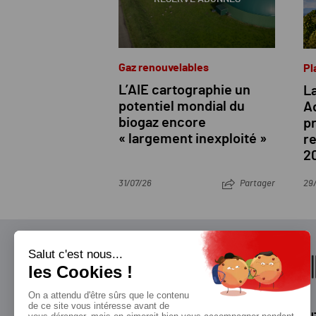
Gaz renouvelables
Pl
L’AIE cartographie un
La
potentiel mondial du
Aq
biogaz encore
p
« largement inexploité »
re
2
31/07/26
Partager
29