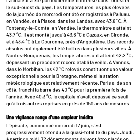
La chaleur a été particulièrement intense dans l’ouest et
le sud-ouest du pays. Les températures les plus élevées
de la journée de mercredi ont été enregistrées à Palluau,
en Vendée, et à Pissos, dans les Landes, avec 43,8 °C. À
Fontenay-le-Comte, en Vendée, le thermomètre a atteint
43,7 °C. Il est monté jusqu’à 43,6 °C à Cazaux, en Gironde,
et à 43,4 °C à La Couronne, près d’Angoulême. Des records
absolus ont également été battus dans plusieurs villes. À
Nantes-Bouguenais, les températures ont atteint 42,2 °C,
dépassant un précédent record établi la veille. À Vannes,
dans le Morbihan, les 42 °C relevés constituent une valeur
exceptionnelle pour la Bretagne, même si la station
météorologique est relativement récente. Paris a, de son
côté, franchi la barre des 40 °C pour la première fois de
l’année. Avec 40,3 °C, la capitale n’avait dépassé ce seuil
qu’à trois autres reprises en près de 150 ans de mesures.
Une vigilance rouge d’une ampleur inédite
L’épisode, commencé mercredi 17 juin, s’est
progressivement étendu à la quasi-totalité du pays. Jeudi,
à partir de midi, 72 départements doivent être placés en