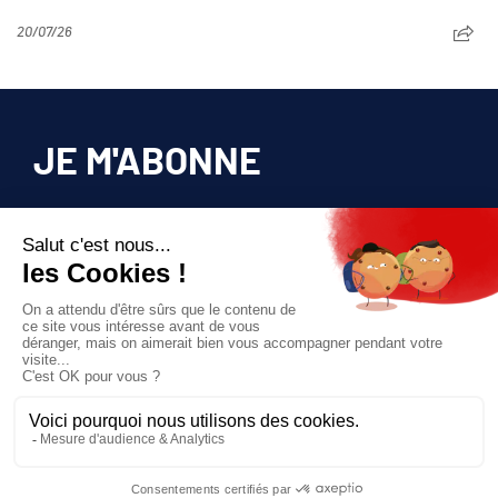
20/07/26
JE M'ABONNE
Pour bénéficier d’un accès privilégié à tous
les articles publiés sur site.
Prix unique
180€/AN
JE M'ABONNE