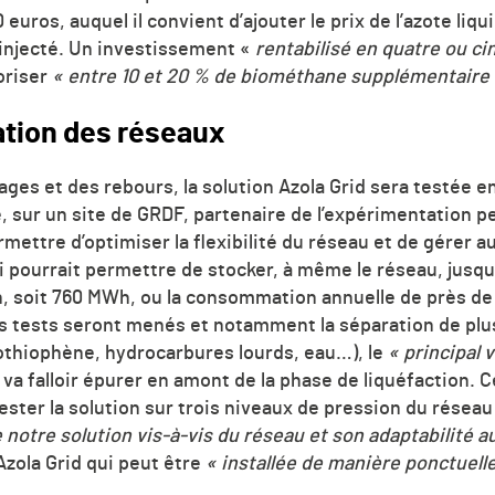
uros, auquel il convient d’ajouter le prix de l’azote liqu
éinjecté. Un investissement «
rentabilisé en quatre ou ci
oriser
«
entre 10 et 20 % de biométhane supplémentaire 
ation des réseaux
ges et des rebours, la solution Azola Grid sera testée e
ne, sur un site de GRDF, partenaire de l’expérimentation 
ettre d’optimiser la flexibilité du réseau et de gérer au
 pourrait permettre de stocker, à même le réseau, jusqu
n, soit 760 MWh, ou la consommation annuelle de près d
rs tests seront menés et notamment la séparation de pl
othiophène, hydrocarbures lourds, eau…), le
« principal 
il va falloir épurer en amont de la phase de liquéfaction.
ter la solution sur trois niveaux de pression du réseau 
e notre solution vis-à-vis du réseau et son adaptabilité 
zola Grid qui peut être
« installée de manière ponctuelle