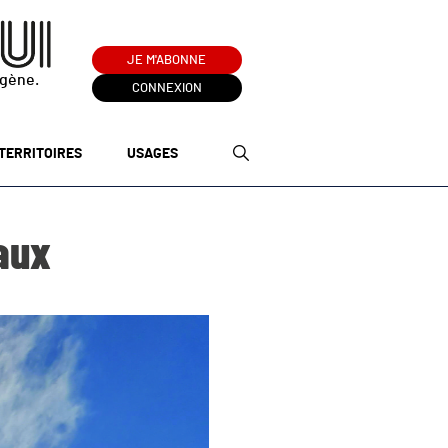
JE M'ABONNE
ogène.
CONNEXION
TERRITOIRES
USAGES
eaux