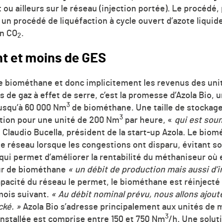
ou ailleurs sur le réseau (injection portée). Le procédé,
un procédé de liquéfaction à cycle ouvert d’azote liquid
on CO
.
2
t et moins de GES
e biométhane et donc implicitement les revenus des un
s de gaz à effet de serre, c’est la promesse d’Azola Bio,
3
usqu’à 60 000 Nm
de biométhane. Une taille de stockag
3
ction pour une unité de 200 Nm
par heure, «
qui est sou
 Claudio Bucella, président de la start-up Azola. Le biom
 le réseau lorsque les congestions ont disparu, évitant 
qui permet d’améliorer la rentabilité du méthaniseur où el
ur de biométhane
« un débit de production mais aussi d’i
apacité du réseau le permet, le biométhane est réinject
mois suivant.
« Au débit nominal prévu, nous allons ajout
cké. »
Azola Bio s’adresse principalement aux unités de 
3
 installée est comprise entre 150 et 750 Nm
/h. Une solut