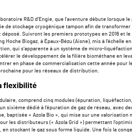
laboratoire R&D d’Engie, que l’aventure débute lorsque l
ie de stockage cryogénique tampon afin de transformer 
déposé. Suivront les premiers prototypes en 2016 et le 
ang Hoche Biogaz, à Épaux-Bézu (Aisne), mis à l’échelle en
ution, qui s’apparente à un système de micro-liquéfacti
élérer le développement de la filière biométhane en lev
ntrer en phase de commercialisation cette année pour l
rochaine pour les réseaux de distribution.
 flexibilité
ulaire, comprend cinq modules (épuration, liquéfaction,
n sixième dédié à l’épuration de gaz de réseau, avec deu
, baptisée « Azola Bio », qui mise sur une valorisation 
our les distributeurs (« Azola Grid ») permettant l’optim
, en stockant le gaz sous forme liquide. Une fois la conge