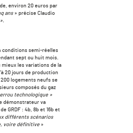
ide, environ 20 euros par
nq ans
» précise Claudio
».
n conditions semi-réelles
pendant sept ou huit mois.
 mieux les variations de la
’à 20 jours de production
e 200 logements neufs se
usieurs composés du gaz
verrou technologique »
 Ce démonstrateur va
de GRDF : 4b, 8b et 16b et
aux différents scénarios
, voire définitive
»