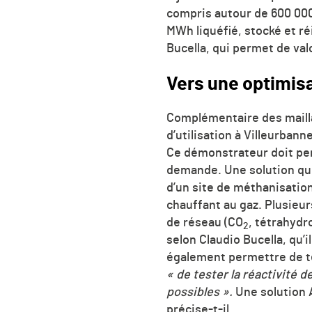
compris autour de 600 000 e
MWh liquéfié, stocké et r
Bucella, qui permet de val
Vers une optimis
Complémentaire des mailla
d’utilisation à Villeurban
Ce démonstrateur doit perm
demande. Une solution qui
d’un site de méthanisatio
chauffant au gaz. Plusieu
de réseau (CO
, tétrahydr
2
selon Claudio Bucella, qu’
également permettre de tes
« de tester la réactivité d
possibles ».
Une solution A
précise-t-il.