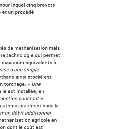
 pour lequel cinq brevets
e et un procédé
ités de méthanisation mais
 une technologie qui permet
e maximum équivalente à
mise à une simple
éthane ainsi stocké est
son torchage.
« Une
le est installée, en
njection constant ».
é automatiquement dans la
er un débit additionnel
méthanisation agricole en
ion dont le coût est