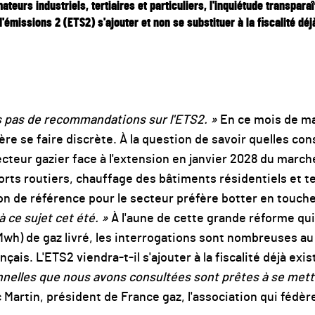
urs industriels, tertiaires et particuliers, l'inquiétude transparaît
missions 2 (ETS2) s'ajouter et non se substituer à la fiscalité déj
s pas de recommandations sur l'ETS2. »
En ce mois de mai
e se faire discrète. À la question de savoir quelles con
ecteur gazier face à l'extension en janvier 2028 du march
ts routiers, chauffage des bâtiments résidentiels et ter
ion de référence pour le secteur préfère botter en touch
à ce sujet cet été. »
À l'aune de cette grande réforme qui
) de gaz livré, les interrogations sont nombreuses au 
is. L'ETS2 viendra-t-il s'ajouter à la fiscalité déjà exis
nnelles que nous avons consultées sont prêtes à se met
c Martin, président de France gaz, l'association qui fédè