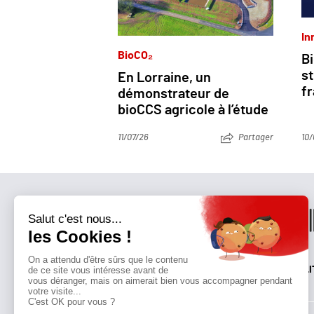
In
BioCO₂
Bi
st
En Lorraine, un
f
démonstrateur de
bioCCS agricole à l’étude
11/07/26
Partager
10/
QUI SOMMES-NOUS?
MENTIONS LÉGALES
NOUS CONTACTER
POLI