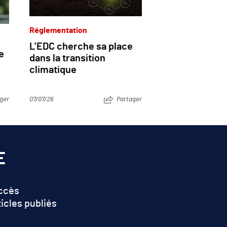
Réglementation
L’EDC cherche sa place
e
dans la transition
climatique
ger
07/07/26
Partager
E
accès
ticles publiés