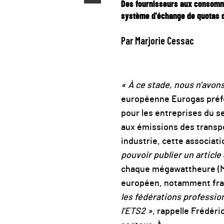
Des fournisseurs aux consommate
système d'échange de quotas d'é
Par Marjorie Cessac
« À ce stade, nous n'avon
européenne Eurogas préfèr
pour les entreprises du s
aux émissions des transpor
industrie, cette associat
pouvoir publier un article 
chaque mégawattheure (Mwh
européen, notamment frança
les fédérations professio
l'ETS2 »
, rappelle Frédéri