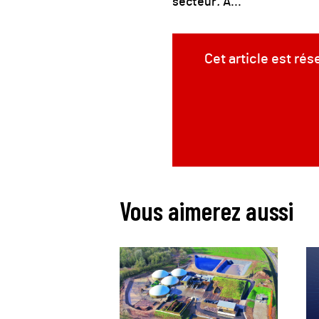
secteur
.
À...
Cet article est ré
Vous aimerez aussi