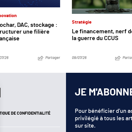
novation
Stratégie
ochar, DAC, stockage :
Le financement, nerf d
ructurer une filière
la guerre du CCUS
rançaise
07/26
Partager
09/07/26
Parta
JE M'ABONN
Pour bénéficier d’un 
TIQUE DE CONFIDENTIALITÉ
privilégié à tous les ar
sur site.