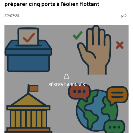
préparer cinq ports à l’éolien flottant
30/07/26
RÉSERVÉ ABONNÉS