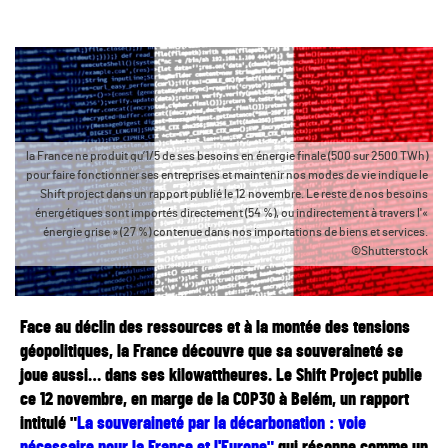
la France ne produit qu’1/5 de ses besoins en énergie finale (500 sur 2500 TWh)
pour faire fonctionner ses entreprises et maintenir nos modes de vie indique le
Shift project dans un rapport publié le 12 novembre. Le reste de nos besoins
énergétiques sont importés directement (54 %), ou indirectement à travers l'«
énergie grise » (27 %) contenue dans nos importations de biens et services.
©Shutterstock
Face au déclin des ressources et à la montée des tensions
géopolitiques, la France découvre que sa souveraineté se
joue aussi… dans ses kilowattheures. Le Shift Project publie
ce 12 novembre, en marge de la COP30 à Belém, un rapport
intitulé "
La souveraineté par la décarbonation : voie
nécessaire pour la France et l'Europe"
qui résonne comme un