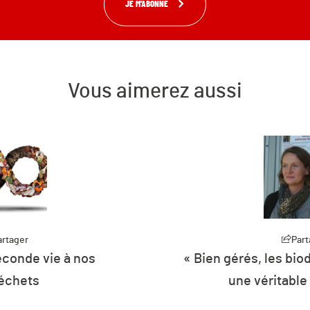
JE M'ABONNE
Vous aimerez aussi
artager
Part
conde vie à nos
« Bien gérés, les bi
échets
une véritable