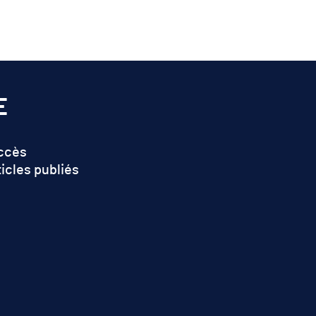
E
accès
ticles publiés