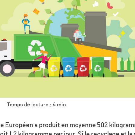
Temps de lecture : 4 min
ue Européen a produit en moyenne 502 kilogra
it 1,2 kilogramme par jour. Si le recyclage et la 