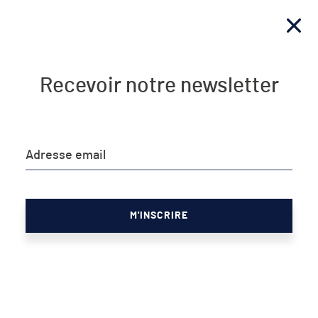
Recevoir notre newsletter
JE M'ABONNE
NEWSLETTER
Adresse email
De l’assiette aux champs