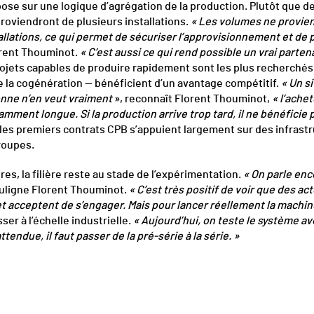
pose sur une logique d’agrégation de la production. Plutôt que de
roviendront de plusieurs installations.
« Les volumes ne provien
stallations, ce qui permet de sécuriser l’approvisionnement et 
rent Thouminot.
« C’est aussi ce qui rend possible un vrai partena
projets capables de produire rapidement sont les plus recherchés.
 la cogénération — bénéficient d’un avantage compétitif.
« Un s
onne n’en veut vraiment
», reconnaît Florent Thouminot,
« l’ache
amment longue. Si la production arrive trop tard, il ne bénéficie
 les premiers contrats CPB s’appuient largement sur des infrastr
roupes.
s, la filière reste au stade de l’expérimentation.
« On parle enc
uligne Florent Thouminot.
« C’est très positif de voir que des a
cceptent de s’engager. Mais pour lancer réellement la machine, i
ser à l’échelle industrielle.
« Aujourd’hui, on teste le système av
tendue, il faut passer de la pré-série à la série. »