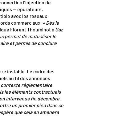
onvertir à l’injection de
fiques — épurateurs,
ible avec les réseaux
accords commerciaux.
« Dès le
ique Florent Thouminot à
Gaz
ous permet de mutualiser le
naire et permis de conclure
re instable. Le cadre des
uels au fil des annonces
e contexte réglementaire
is les éléments contractuels
ion intervenus fin décembre.
mettre un premier pied dans ce
’espère que cela en amènera