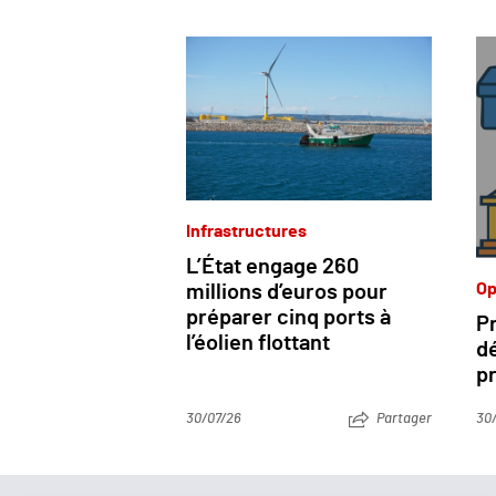
Infrastructures
L’État engage 260
Op
millions d’euros pour
préparer cinq ports à
Pr
l’éolien flottant
dé
pr
30/07/26
Partager
30