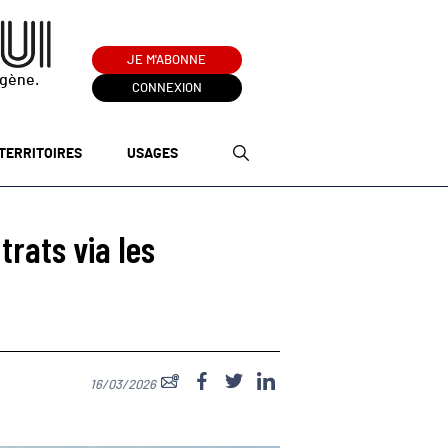
JE M'ABONNE
ogène.
CONNEXION
TERRITOIRES
USAGES
rats via les
16/03/2026