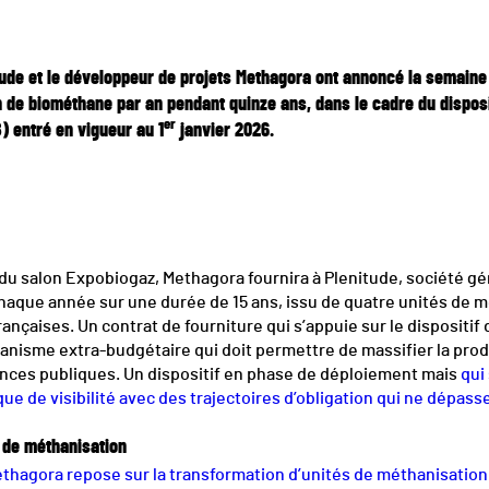
tude et le développeur de projets Methagora ont annoncé la semaine
de biométhane par an pendant quinze ans, dans le cadre du disposit
er
 entré en vigueur au 1
janvier 2026.
u salon Expobiogaz, Methagora fournira à Plenitude, société géré
aque année sur une durée de 15 ans, issu de quatre unités de m
ançaises. Un contrat de fourniture qui s’appuie sur le dispositif
nisme extra-budgétaire qui doit permettre de massifier la pro
ances publiques. Un dispositif en phase de déploiement mais
qui
que de visibilité avec des trajectoires d’obligation qui ne dépass
s de méthanisation
agora repose sur la transformation d’unités de méthanisation d