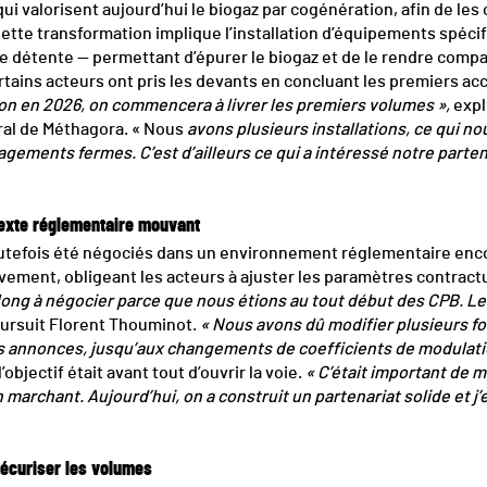
qui valorisent aujourd’hui le biogaz par cogénération, afin de les c
ette transformation implique l’installation d’équipements spéci
détente — permettant d’épurer le biogaz et de le rendre compat
ertains acteurs ont pris les devants en concluant les premiers 
ion en 2026, on commencera à livrer les premiers volumes »,
expl
al de Méthagora. « Nous
avons plusieurs installations, ce qui n
gements fermes. C’est d’ailleurs ce qui a intéressé notre parte
exte réglementaire mouvant
utefois été négociés dans un environnement réglementaire enco
vement, obligeant les acteurs à ajuster les paramètres contract
 long à négocier parce que nous étions au tout début des CPB. L
ursuit Florent Thouminot.
« Nous avons dû modifier plusieurs fo
es annonces, jusqu’aux changements de coefficients de modulat
objectif était avant tout d’ouvrir la voie.
« C’était important de 
archant. Aujourd’hui, on a construit un partenariat solide et j
sécuriser les volumes