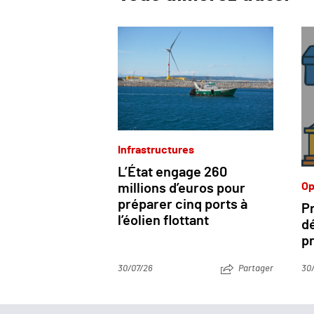
Infrastructures
L’État engage 260
Op
millions d’euros pour
préparer cinq ports à
Pr
l’éolien flottant
dé
pr
30/07/26
Partager
30