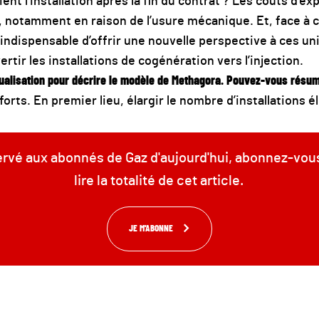
nt l’installation après la fin du contrat ? Les coûts d’exp
notamment en raison de l’usure mécanique. Et, face à cela
 indispensable d’offrir une nouvelle perspective à ces uni
rtir les installations de cogénération vers l’injection.
alisation pour décrire le modèle de Methagora. Pouvez-vous résume
rts. En premier lieu, élargir le nombre d’installations élig
servé aux abonnés de Gaz d'aujourd'hui, abonnez-vou
lire la totalité de cet article.
JE M'ABONNE