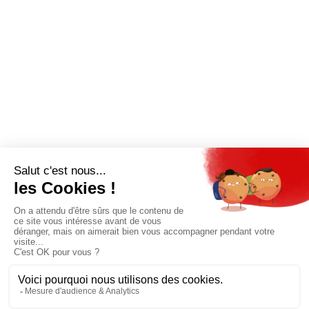
l’Europe d’ici à 2040
20/07/26
JE M'ABONNE
Pour bénéficier d’un accès privilégié à tous
les articles publiés sur site.
Prix unique
180€/AN
JE M'ABONNE