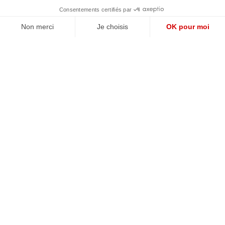
QUI SOMMES-NOUS?
MENTIONS LÉGALES
NOUS CONTACTER
POLITIQUE DE CONFIDENTIALITÉ
Suivez toutes nos actualités !
NEWSLETTER