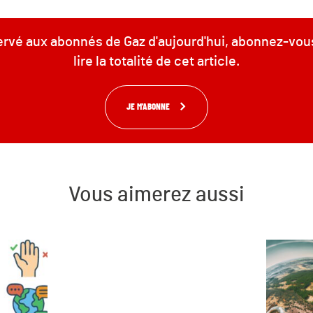
servé aux abonnés de Gaz d'aujourd'hui, abonnez-vou
lire la totalité de cet article.
JE M'ABONNE
Vous aimerez aussi