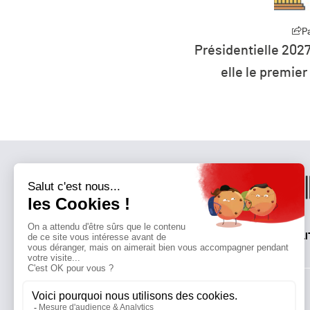
Partager
P
0 millions d’euros pour
Présidentielle 2027
rts à l’éolien flottant
elle le premier
QUI SOMMES-NOUS?
MENTIONS LÉGALES
NOUS CONTACTER
POLI
Suivez toutes nos actualités !