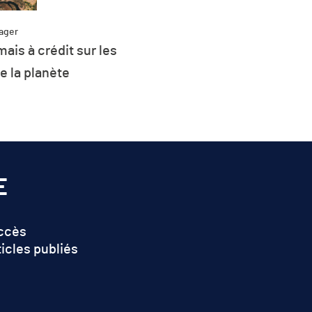
ager
Partag
ais à crédit sur les
Plus de 26 % de l
e la planète
d’énergie de l’UE 
renouvel
E
accès
ticles publiés