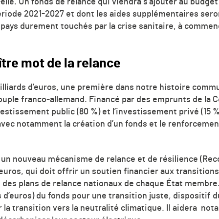
elle. Un fonds de relance qui viendra s’ajouter au budget 
ériode 2021-2027 et dont les aides supplémentaires ser
pays durement touchés par la crise sanitaire, à commencer
ître mot de la relance
illiards d’euros, une première dans notre histoire commun
couple franco-allemand. Financé par des emprunts de la 
investissement public (80 %) et l’investissement privé (15 
vec notamment la création d’un fonds et le renforceme
un nouveau mécanisme de relance et de résilience (Rec
d’euros, qui doit offrir un soutien financier aux transitio
on des plans de relance nationaux de chaque État membre.
 d’euros) du fonds pour une transition juste, dispositif d
r la transition vers la neutralité climatique.
Il aidera not