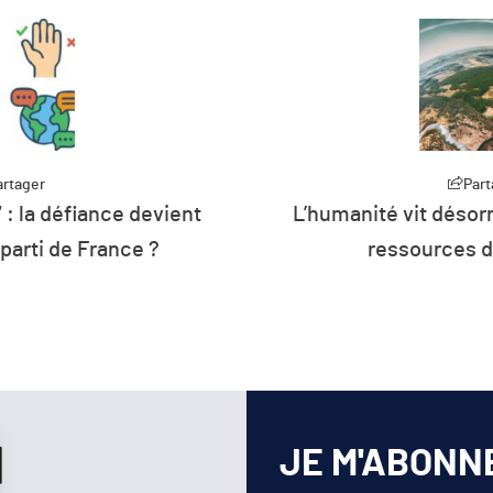
artager
Part
 : la défiance devient
L’humanité vit désorm
 parti de France ?
ressources d
JE M'ABONN