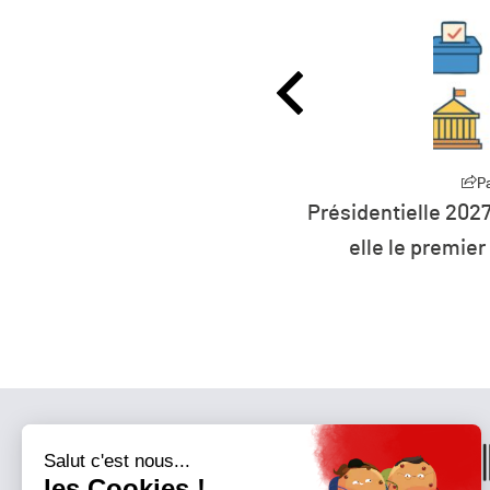
Partager
P
0 millions d’euros pour
Présidentielle 2027
rts à l’éolien flottant
elle le premier