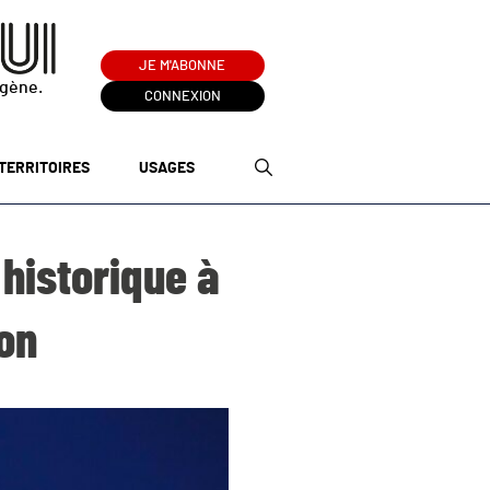
JE M'ABONNE
ogène.
CONNEXION
TERRITOIRES
USAGES
 historique à
ion