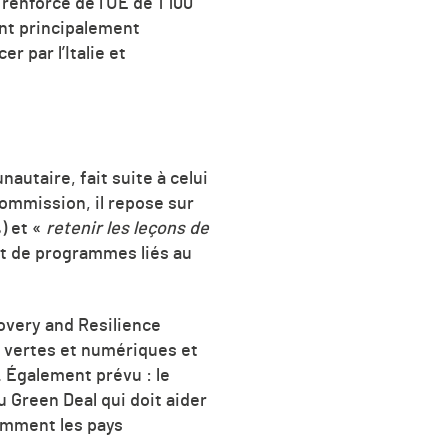
renforcé de l’UE de 1 100
ont principalement
 par l’Italie et
autaire, fait suite à celui
Commission, il repose sur
%) et «
retenir les leçons de
nt de programmes liés au
overy and Resilience
ns vertes et numériques et
 Également prévu : le
u Green Deal qui doit
aider
amment les pays