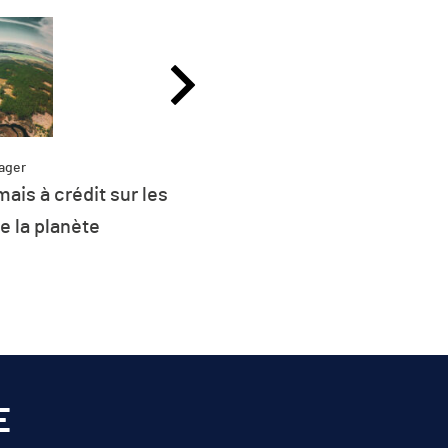
ager
ais à crédit sur les
Partag
Plus de 26 % de l
e la planète
d’énergie de l’UE 
renouvel
E