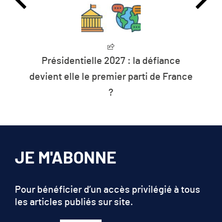
tielle 2027 : la défiance
L’humanité vit
e le premier parti de France
les resso
?
JE M'ABONNE
Pour bénéficier d’un accès privilégié à tous
les articles publiés sur site.