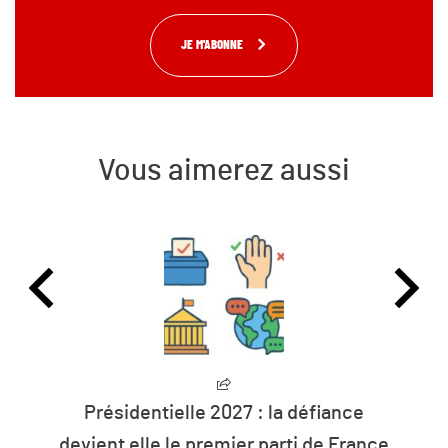
JE M'ABONNE
Vous aimerez aussi
Présidentielle 2027 : la défiance
L’huma
ient elle le premier parti de France
le