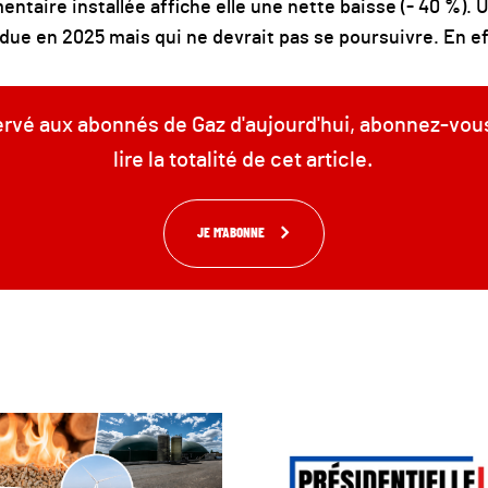
ntaire installée affiche elle une nette baisse (- 40 %). 
due en 2025 mais qui ne devrait pas se poursuivre. En effe
servé aux abonnés de Gaz d'aujourd'hui, abonnez-vou
lire la totalité de cet article.
JE M'ABONNE