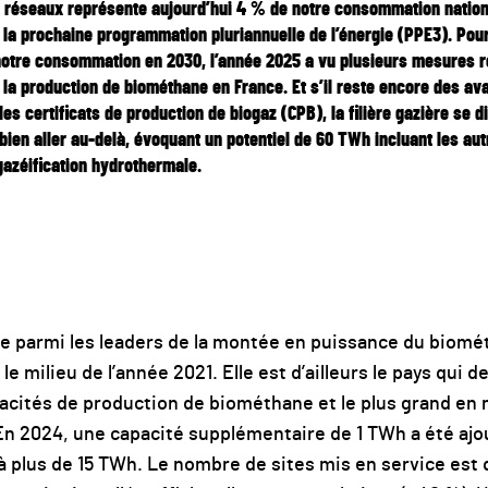
s réseaux représente aujourd’hui 4 % de notre consommation nation
on la prochaine programmation pluriannuelle de l’énergie (PPE3). Pour 
otre consommation en 2030, l’année 2025 a vu plusieurs mesures r
 la production de biométhane en France. Et s’il reste encore des a
les certificats de production de biogaz (CPB), la filière gazière se d
ien aller au-delà, évoquant un potentiel de 60 TWh incluant les autr
 gazéification hydrothermale.
re parmi les leaders de la montée en puissance du biom
e milieu de l’année 2021. Elle est d’ailleurs le pays qui d
acités de production de biométhane et le plus grand en 
n 2024, une capacité supplémentaire de 1 TWh a été ajo
i à plus de 15 TWh. Le nombre de sites mis en service est 