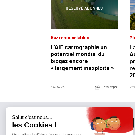
RÉSERVÉ ABONNÉS
Gaz renouvelables
Pl
L’AIE cartographie un
La
potentiel mondial du
Aq
biogaz encore
p
« largement inexploité »
re
2
31/07/26
Partager
29