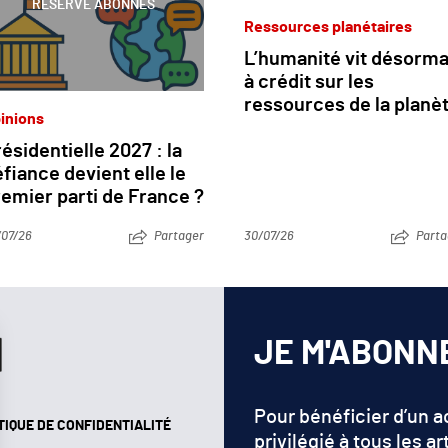
RÉSERVÉ ABONNÉS
Ressources planétaires
L’humanité vit désorma
à crédit sur les
ressources de la planè
inions
ésidentielle 2027 : la
fiance devient elle le
emier parti de France ?
/07/26
Partager
30/07/26
Parta
JE M'ABONN
Pour bénéficier d’un 
TIQUE DE CONFIDENTIALITÉ
privilégié à tous les ar