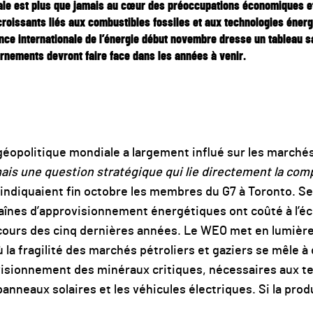
le est plus que jamais au cœur des préoccupations économiques et 
croissants liés aux combustibles fossiles et aux technologies énerg
ence internationale de l’énergie début novembre dresse un tableau s
nements devront faire face dans les années à venir.
géopolitique mondiale a largement influé sur les marchés 
is une question stratégique qui lie directement la com
 indiquaient fin octobre les membres du G7 à Toronto. Selo
haînes d’approvisionnement énergétiques ont coûté à l’é
 cours des cinq dernières années. Le WEO met en lumièr
 la fragilité des marchés pétroliers et gaziers se mêle à
ovisionnement des minéraux critiques, nécessaires aux 
panneaux solaires et les véhicules électriques. Si la pro