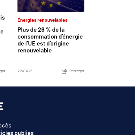
is
Énergies renouvelables
Plus de 26 % de la
te
consommation d’énergie
de l’UE est d’origine
renouvelable
ger
29/07/26
Partager
E
accès
ticles publiés