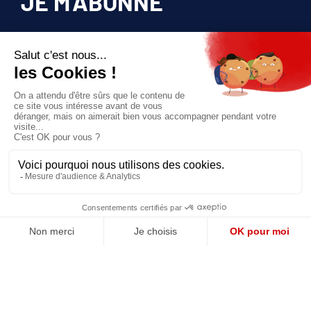
JE M'ABONNE
Pour bénéficier d’un accès privilégié à tous
les articles publiés sur site.
Prix unique
180€/AN
JE M'ABONNE
QUI SOMMES-NOUS?