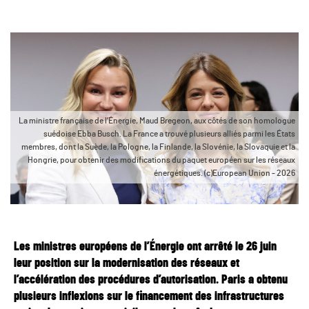
La ministre française de l’Énergie, Maud Bregeon, aux côtés de son homologue
suédoise Ebba Busch. La France a trouvé plusieurs alliés parmi les États
membres, dont la Suède, la Pologne, la Finlande, la Slovénie, la Slovaquie et la
Hongrie, pour obtenir des modifications du paquet européen sur les réseaux
énergétiques. (c)European Union - 2026
Les ministres européens de l’Énergie ont arrêté le 26 juin
leur position sur la modernisation des réseaux et
l’accélération des procédures d’autorisation. Paris a obtenu
plusieurs inflexions sur le financement des infrastructures