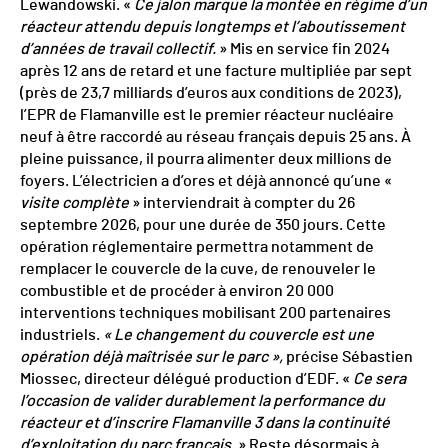
Lewandowski. «
Ce jalon marque la montée en régime d’un
réacteur attendu depuis longtemps et l’aboutissement
d’années de travail collectif.
» Mis en service fin 2024
après 12 ans de retard et une facture multipliée par sept
(près de 23,7 milliards d’euros aux conditions de 2023),
l’EPR de Flamanville est le premier réacteur nucléaire
neuf à être raccordé au réseau français depuis 25 ans. À
pleine puissance, il pourra alimenter deux millions de
foyers. L’électricien a d’ores et déjà annoncé qu’une «
visite complète
» interviendrait à compter du 26
septembre 2026, pour une durée de 350 jours. Cette
opération réglementaire permettra notamment de
remplacer le couvercle de la cuve, de renouveler le
combustible et de procéder à environ 20 000
interventions techniques mobilisant 200 partenaires
industriels.
« Le changement du couvercle est une
opération déjà maîtrisée sur le parc »,
précise Sébastien
Miossec, directeur délégué production d’EDF. «
Ce sera
l’occasion de valider durablement la performance du
réacteur et d’inscrire Flamanville 3 dans la continuité
d’exploitation du parc français.
» Reste désormais à