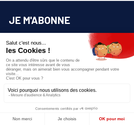
JE M'ABONNE
Pour bénéficier d’un accès privilégié à tous
les articles publiés sur site.
Prix unique
180€/AN
JE M'ABONNE