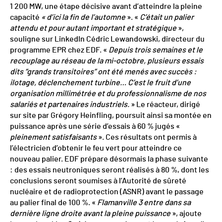
1 200 MW, une étape décisive avant d’atteindre la pleine
capacité
« d’ici la fin de l’automne
». «
C’était un palier
attendu et pour autant important et stratégique
»,
souligne sur LinkedIn Cédric Lewandowski, directeur du
programme EPR chez EDF. «
Depuis trois semaines et le
recouplage au réseau de la mi-octobre, plusieurs essais
dits “grands transitoires” ont été menés avec succès :
ilotage, déclenchement turbine… C’est le fruit d’une
organisation millimétrée et du professionnalisme de nos
salariés et partenaires industriels.
» Le réacteur, dirigé
sur site par Grégory Heinfling, poursuit ainsi sa montée en
puissance après une série d’essais à 60 % jugés «
pleinement satisfaisants
». Ces résultats ont permis à
l’électricien d’obtenir le feu vert pour atteindre ce
nouveau palier. EDF prépare désormais la phase suivante
: des essais neutroniques seront réalisés à 80 %, dont les
conclusions seront soumises à l’Autorité de sûreté
nucléaire et de radioprotection (ASNR) avant le passage
au palier final de 100 %. «
Flamanville 3 entre dans sa
dernière ligne droite avant la pleine puissance
», ajoute