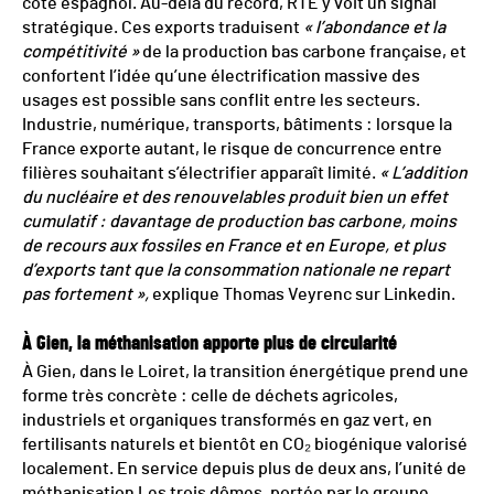
côté espagnol. Au-delà du record, RTE y voit un signal
stratégique. Ces exports traduisent
« l’abondance et la
compétitivité »
de la production bas carbone française, et
confortent l’idée qu’une électrification massive des
usages est possible sans conflit entre les secteurs.
Industrie, numérique, transports, bâtiments : lorsque la
France exporte autant, le risque de concurrence entre
filières souhaitant s’électrifier apparaît limité.
« L’addition
du nucléaire et des renouvelables produit bien un effet
cumulatif : davantage de production bas carbone, moins
de recours aux fossiles en France et en Europe, et plus
d’exports tant que la consommation nationale ne repart
pas fortement »,
explique Thomas Veyrenc sur Linkedin.
À Gien, la méthanisation apporte plus de circularité
À Gien, dans le Loiret, la transition énergétique prend une
forme très concrète : celle de déchets agricoles,
industriels et organiques transformés en gaz vert, en
fertilisants naturels et bientôt en CO₂ biogénique valorisé
localement. En service depuis plus de deux ans, l’unité de
méthanisation Les trois dômes, portée par le groupe