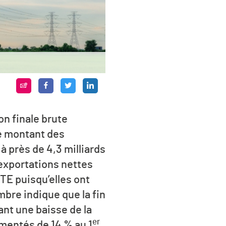
n finale brute
le montant des
à près de 4,3 milliards
 exportations nettes
RTE puisqu’elles ont
bre indique que la fin
ant une baisse de la
er
ementés de 14 % au 1