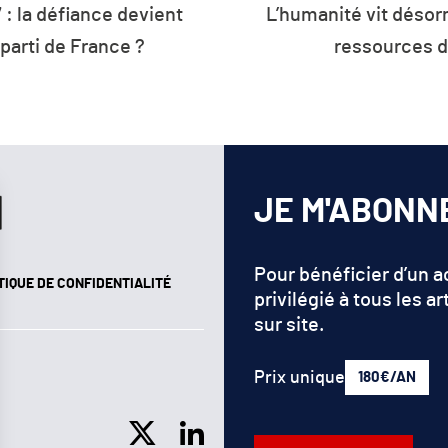
rmais à crédit sur les
Plus de 26 % de 
de la planète
d’énergie de l’U
renouv
JE M'ABONN
Pour bénéficier d’un 
TIQUE DE CONFIDENTIALITÉ
privilégié à tous les ar
sur site.
Prix unique
180€/AN