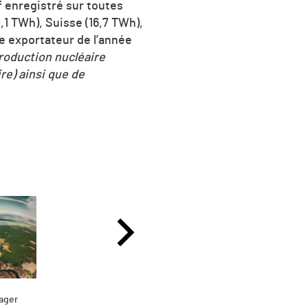
f enregistré sur toutes
,1 TWh), Suisse (16,7 TWh),
de exportateur de l’année
roduction nucléaire
re) ainsi que de
ager
Partag