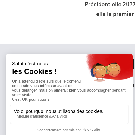
27 : la défiance devient
L’humanité vit déso
er parti de France ?
ressources 
QUI SOMMES-NOUS?
MENTIONS LÉGALES
NOUS CONTACTER
POLI
Suivez toutes nos actualités !
NEWSLETTER