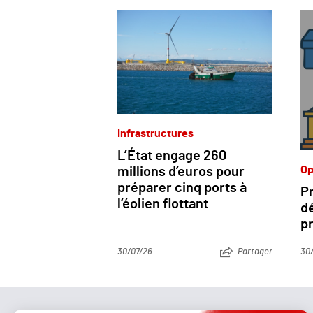
Infrastructures
L’État engage 260
Op
millions d’euros pour
préparer cinq ports à
Pr
l’éolien flottant
dé
pr
30/07/26
Partager
30