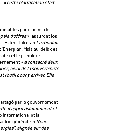
s,
« cette clarification était
spensables pour lancer de
pels d’offres
», assurent les
 les territoires. «
La réunion
 d’Enerplan. Mais au-delà des
rs de cette première
uvernement «
a consacré deux
gner
,
celui de la souveraineté
l’outil pour y arriver. Elle
partagé par le gouvernement
rité d’approvisionnement et
 international et la
sation générale. «
Nous
ergies”, alignée sur des