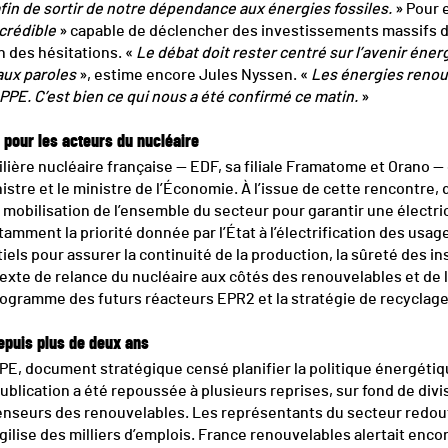
 afin de sortir de notre dépendance aux énergies fossiles.
» Pour 
 crédible
» capable de déclencher des investissements massifs dan
in des hésitations. «
Le débat doit rester centré sur l’avenir énerg
aux paroles
», estime encore Jules Nyssen. «
Les énergies renou
PPE. C’est bien ce qui nous a été confirmé ce matin.
»
 pour les acteurs du nucléaire
ilière nucléaire française — EDF, sa filiale Framatome et Orano —
istre et le ministre de l’Économie. À l’issue de cette rencontre, 
la mobilisation de l’ensemble du secteur pour garantir une électr
tamment la priorité donnée par l’État à l’électrification des usag
iels pour assurer la continuité de la production, la sûreté des ins
ntexte de relance du nucléaire aux côtés des renouvelables et de 
rogramme des futurs réacteurs EPR2 et la stratégie de recyclag
depuis plus de deux ans
PPE, document stratégique censé planifier la politique énergétiq
ublication a été repoussée à plusieurs reprises, sur fond de divi
fenseurs des renouvelables. Les représentants du secteur redou
ragilise des milliers d’emplois. France renouvelables alertait en