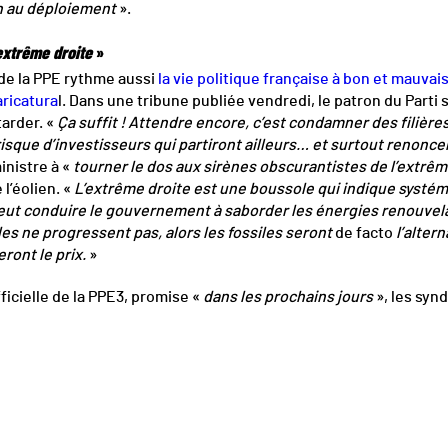
in au déploiement
».
’extrême droite
»
 de la PPE rythme aussi
la vie politique française à bon et mauvais
aricatura
l. Dans une tribune publiée vendredi, le patron du Parti 
arder. «
Ça suffit ! Attendre encore, c’est condamner des filièr
 risque d’investisseurs qui partiront ailleurs… et surtout renonc
ministre à «
tourner le dos aux sirènes obscurantistes de l’extrêm
 l’éolien. «
L’extrême droite est une boussole qui indique systé
peut conduire le gouvernement à saborder les énergies renouvel
les ne progressent pas, alors les fossiles seront
de facto
l’altern
ront le prix.
»
ficielle de la PPE3, promise «
dans les prochains jours
», les syn