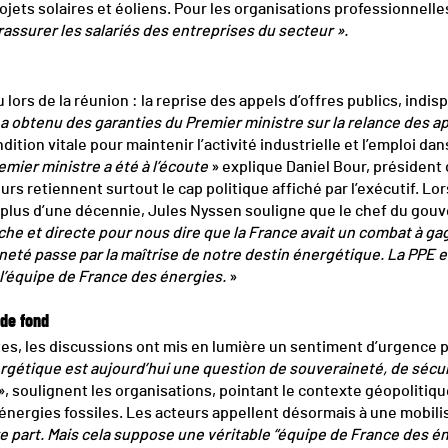
ojets solaires et éoliens. Pour les organisations professionnelle
assurer les salariés des entreprises du secteur ».
ors de la réunion : la reprise des appels d’offres publics, indi
e a obtenu des garanties du Premier ministre sur la relance des ap
ition vitale pour maintenir l’activité industrielle et l’emploi dans
emier ministre a été à l’écoute
» explique Daniel Bour, président
rs retiennent surtout le cap politique affiché par l’exécutif. Lo
 plus d’une décennie, Jules Nyssen souligne que le chef du go
he et directe pour nous dire que la France avait un combat à ga
eté passe par la maîtrise de notre destin énergétique. La PPE est 
 l’équipe de France des énergies.
»
 de fond
s, les discussions ont mis en lumière un sentiment d’urgence 
rgétique est aujourd’hui une question de souveraineté, de sécu
», soulignent les organisations, pointant le contexte géopolitique
nergies fossiles. Les acteurs appellent désormais à une mobili
 part. Mais cela suppose une véritable “équipe de France des én