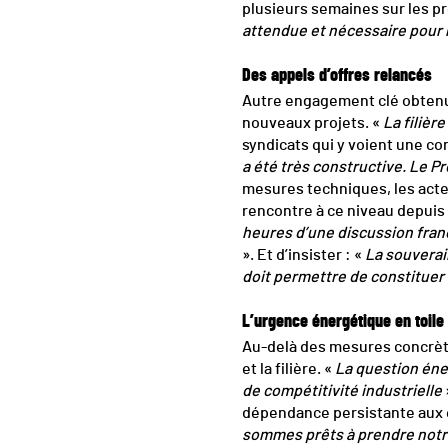
plusieurs semaines sur les pr
attendue et nécessaire pour r
Des appels d’offres relancés
Autre engagement clé obtenu l
nouveaux projets. «
La filièr
syndicats qui y voient une cond
a été très constructive. Le Pr
mesures techniques, les acteu
rencontre à ce niveau depuis
heures d’une discussion franc
». Et d’insister : «
La souverain
doit permettre de constituer
L’urgence énergétique en toile
Au-delà des mesures concrète
et la filière. «
La question éne
de compétitivité industrielle
dépendance persistante aux é
sommes prêts à prendre notre