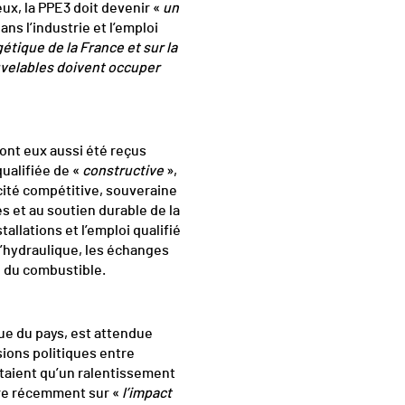
eux, la PPE3 doit devenir «
un
s l’industrie et l’emploi
étique de la France et sur la
velables doivent occuper
 ont eux aussi été reçus
qualifiée de «
constructive
»,
icité compétitive, souveraine
es et au soutien durable de la
tallations et l’emploi qualifié
l’hydraulique, les échanges
e du combustible.
ue du pays, est attendue
sions politiques entre
taient qu’un ralentissement
core récemment sur «
l’impact