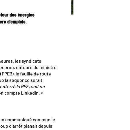
cteur des énergies
ers d’emplois.
heures, les syndicats
ecornu, entouré du ministre
PPE3), la feuille de route
ue la séquence serait
enterré la PPE, soit un
on compte Linkedin. «
s un communiqué commun le
oup d’arrêt planait depuis