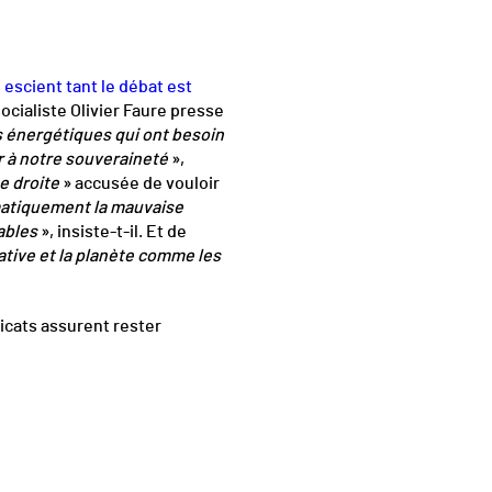
 escient tant le débat est
socialiste Olivier Faure presse
es énergétiques qui ont besoin
er à notre souveraineté
»,
e droite
» accusée de vouloir
matiquement la mauvaise
ables
», insiste-t-il. Et de
ative et la planète comme les
dicats assurent rester