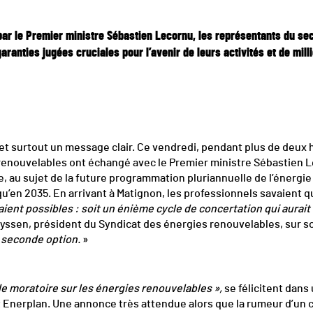
par le Premier ministre Sébastien Lecornu, les représentants du se
ranties jugées cruciales pour l’avenir de leurs activités et de milli
 et surtout un message clair. Ce vendredi, pendant plus de deux 
renouvelables ont échangé avec le Premier ministre Sébastien L
 au sujet de la future programmation pluriannuelle de l’énergie (
u’en 2035. En arrivant à Matignon, les professionnels savaient q
ient possibles : soit un énième cycle de concertation qui aurait 
 Nyssen, président du Syndicat des énergies renouvelables, sur s
a seconde option.
»
s de moratoire sur les énergies renouvelables »,
se félicitent dan
 Enerplan. Une annonce très attendue alors que la rumeur d’un c