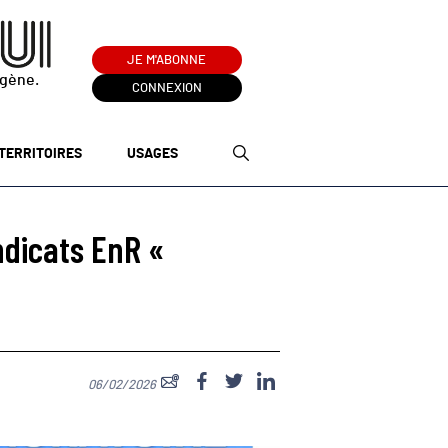
JE M'ABONNE
ogène.
CONNEXION
TERRITOIRES
USAGES
ndicats EnR «
06/02/2026