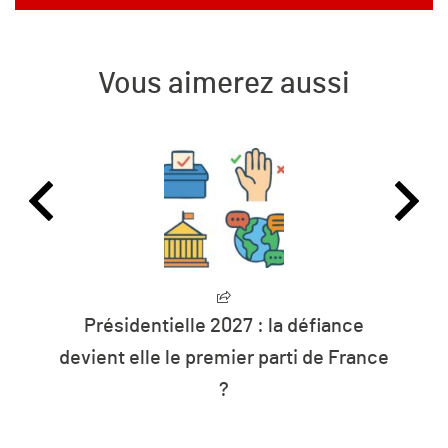
Vous aimerez aussi
tielle 2027 : la défiance
L’humanité vit
e le premier parti de France
les resso
?